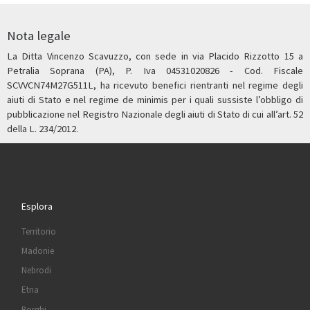
s
I
A
l
r
t
n
p
e
Nota legale
p
La Ditta Vincenzo Scavuzzo, con sede in via Placido Rizzotto 15 a
Petralia Soprana (PA), P. Iva 04531020826 - Cod. Fiscale
SCVVCN74M27G511L, ha ricevuto benefici rientranti nel regime degli
aiuti di Stato e nel regime de minimis per i quali sussiste l’obbligo di
pubblicazione nel Registro Nazionale degli aiuti di Stato di cui all’art. 52
della L. 234/2012.
Esplora
Territorio
Madonie
Nebrodi
Etna
Borghi