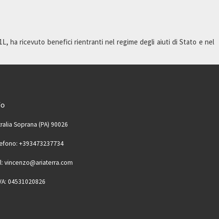
 ha ricevuto benefici rientranti nel regime degli aiuti di Stato e nel
fo
ralia Soprana (PA) 90026
lefono: +393473237734
l: vincenzo@ariaterra.com
IVA: 04531020826