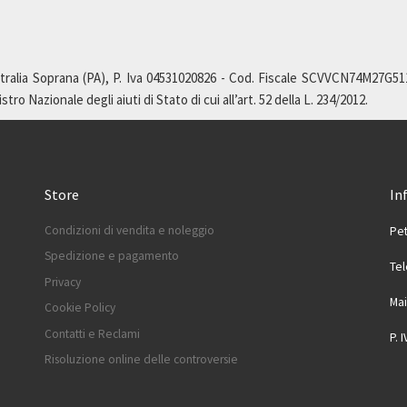
ralia Soprana (PA), P. Iva 04531020826 - Cod. Fiscale SCVVCN74M27G511L,
ro Nazionale degli aiuti di Stato di cui all’art. 52 della L. 234/2012.
Store
In
Condizioni di vendita e noleggio
Pet
Spedizione e pagamento
Te
Privacy
Mai
Cookie Policy
Contatti e Reclami
P. 
Risoluzione online delle controversie