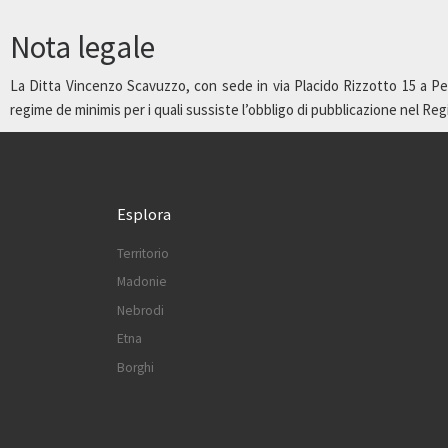
Nota legale
La Ditta Vincenzo Scavuzzo, con sede in via Placido Rizzotto 15 a Pet
regime de minimis per i quali sussiste l’obbligo di pubblicazione nel Regist
Esplora
Territorio
Madonie
Nebrodi
Etna
Borghi