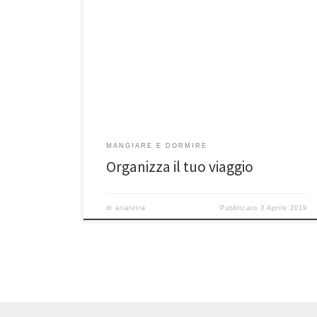
MANGIARE E DORMIRE
Organizza il tuo viaggio
di
ariaterra
Pubblicato
3 Aprile 2019