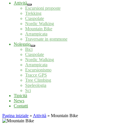
Attività
Escursioni proposte
Trekking
Ciaspolate
Nordic Walking
Mountain Bike
Arrampicata
Traversate in gommone
Noleggio
Bici
Ciaspolate
Nordic Walking
Arrampicata
Escursionismo
Tracce GPS
Tree Climbing
Speleologia
Sci
Tipicità
News
Contatti
Pagina iniziale
»
Attività
»
Mountain Bike