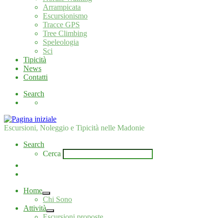
Arrampicata
Escursionismo
Tracce GPS
Tree Climbing
Speleologia
Sci
Tipicità
News
Contatti
Search
Escursioni, Noleggio e Tipicità nelle Madonie
Search
Cerca
Home
Chi Sono
Attività
Escursioni proposte