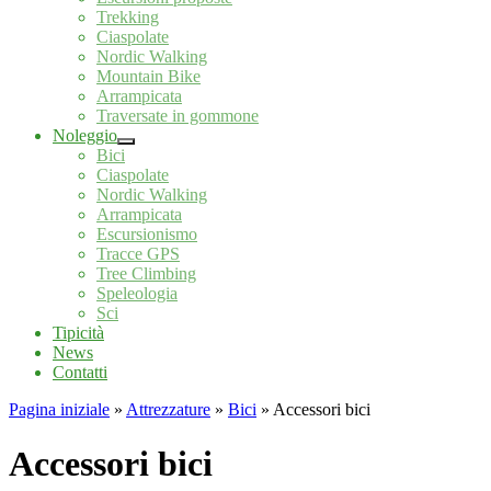
Trekking
Ciaspolate
Nordic Walking
Mountain Bike
Arrampicata
Traversate in gommone
Noleggio
Bici
Ciaspolate
Nordic Walking
Arrampicata
Escursionismo
Tracce GPS
Tree Climbing
Speleologia
Sci
Tipicità
News
Contatti
Pagina iniziale
»
Attrezzature
»
Bici
»
Accessori bici
Accessori bici