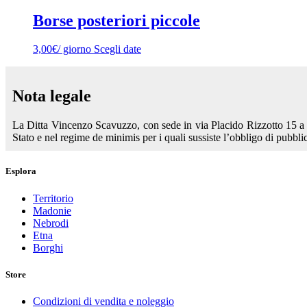
Borse posteriori piccole
3,00
€
/ giorno
Scegli date
Nota legale
La Ditta Vincenzo Scavuzzo, con sede in via Placido Rizzotto 15 a
Stato e nel regime de minimis per i quali sussiste l’obbligo di pubblic
Esplora
Territorio
Madonie
Nebrodi
Etna
Borghi
Store
Condizioni di vendita e noleggio