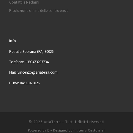
Contatti e Reclami
Risoluzione online delle controversie
Info
Petralia Soprana (PA) 90026
Telefono: +393473237734
Mail: vincenzo@ariaterra.com
P. IVA: 04531020826
© 2026
AriaTerra
– Tutti i diritti riservati
Powered by
– Designed con il
tema Customizr