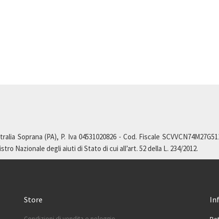
ralia Soprana (PA), P. Iva 04531020826 - Cod. Fiscale SCVVCN74M27G511L,
ro Nazionale degli aiuti di Stato di cui all’art. 52 della L. 234/2012.
Store
In
Condizioni di vendita e noleggio