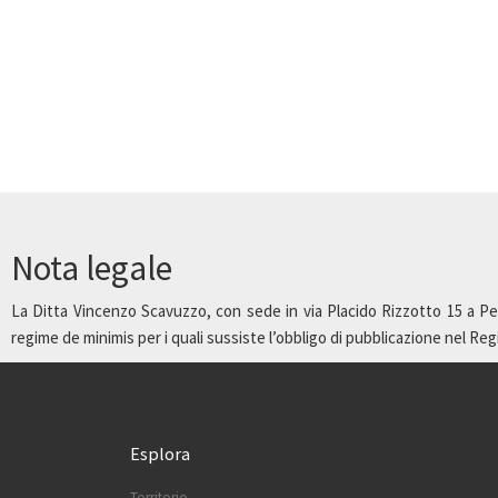
b
tt
er
ke
at
ai
ar
o
er
es
dI
sA
l
e
o
t
n
p
k
p
Nota legale
La Ditta Vincenzo Scavuzzo, con sede in via Placido Rizzotto 15 a Pet
regime de minimis per i quali sussiste l’obbligo di pubblicazione nel Regist
Esplora
Territorio