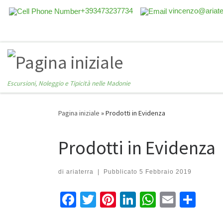
+393473237734
vincenzo@ariat
Escursioni, Noleggio e Tipicità nelle Madonie
Pagina iniziale
»
Prodotti in Evidenza
Prodotti in Evidenza
di
ariaterra
|
Pubblicato
5 Febbraio 2019
Fa
T
Pi
Li
W
E
S
ce
wi
nt
n
h
m
h