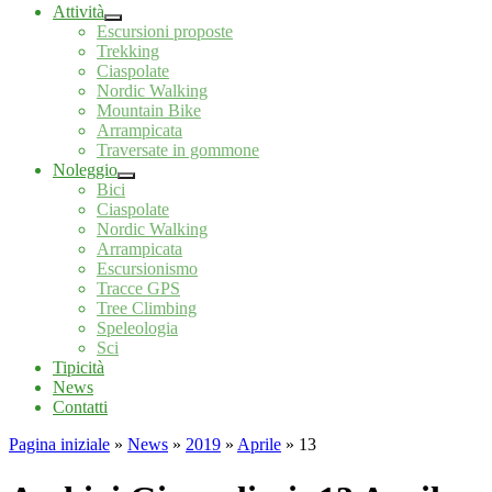
Attività
Escursioni proposte
Trekking
Ciaspolate
Nordic Walking
Mountain Bike
Arrampicata
Traversate in gommone
Noleggio
Bici
Ciaspolate
Nordic Walking
Arrampicata
Escursionismo
Tracce GPS
Tree Climbing
Speleologia
Sci
Tipicità
News
Contatti
Pagina iniziale
»
News
»
2019
»
Aprile
»
13