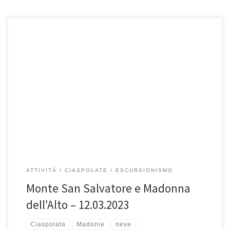
Domenica 12 marzo 2023, ciaspolata Monte San Salvatore (1912
mslm) e Madonna dell’Alto. La cima più alta del versante […]
ATTIVITÀ
CIASPOLATE
ESCURSIONISMO
Monte San Salvatore e Madonna
dell’Alto – 12.03.2023
Ciaspolata
Madonie
neve