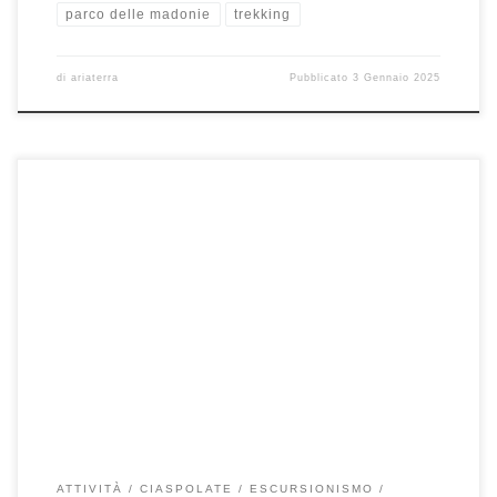
parco delle madonie
trekking
di
ariaterra
Pubblicato
3 Gennaio 2025
10 e 11 Febbraio – Madonie Ancora una volta un fine settimana
all’insegna: della natura, del buon cibo e dell’ottima […]
ATTIVITÀ
CIASPOLATE
ESCURSIONISMO