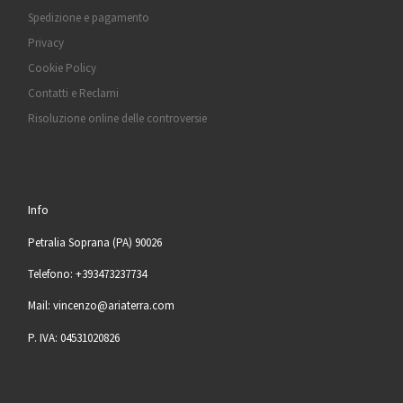
Spedizione e pagamento
Privacy
Cookie Policy
Contatti e Reclami
Risoluzione online delle controversie
Info
Petralia Soprana (PA) 90026
Telefono: +393473237734
Mail: vincenzo@ariaterra.com
P. IVA: 04531020826