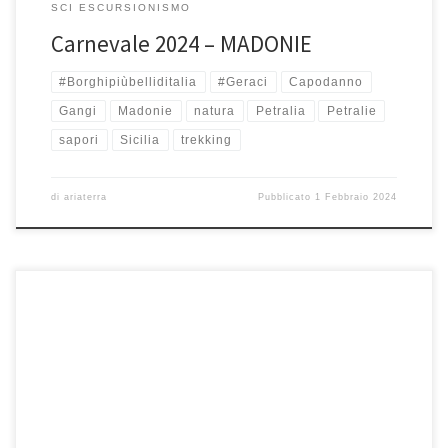
SCI ESCURSIONISMO
Carnevale 2024 – MADONIE
#Borghipiùbelliditalia
#Geraci
Capodanno
Gangi
Madonie
natura
Petralia
Petralie
sapori
Sicilia
trekking
di
ariaterra
Pubblicato
1 Febbraio 2024
DOMENICA 4 FEBBRAIO 2024, Pizzo Carbonara(1979 mslm). Pizzo
Carbonara con i suoi 1979 mt è la montagna più alta della […]