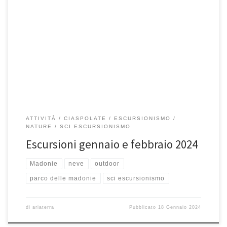
28 Gennaio, M.te Quacella 4 Febbraio, Pizzo Carbonara 10 e 11
Febbraio, Sentiero Abies e Pizzo Carbonara 18 Febbraio, Pizzo […]
ATTIVITÀ
CIASPOLATE
ESCURSIONISMO
NATURE
SCI ESCURSIONISMO
Escursioni gennaio e febbraio 2024
Madonie
neve
outdoor
parco delle madonie
sci escursionismo
di
ariaterra
Pubblicato
18 Gennaio 2024