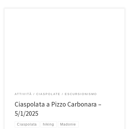
DOMENICA 5 Gennaio 2025, Pizzo Carbonara(1979 mslm). Pizzo
Carbonara con i suoi 1979 mt è la montagna più alta della […]
ATTIVITÀ
CIASPOLATE
ESCURSIONISMO
Ciaspolata a Pizzo Carbonara –
5/1/2025
Ciaspolata
hiking
Madonie