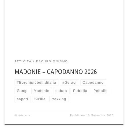
30, 31 Dicembre 2025 e 1 Gennaio 2026 Le Madonie, scrigno di bellezza
e biodiversità, con i suio paesi arroccati […]
ATTIVITÀ
ESCURSIONISMO
MADONIE – CAPODANNO 2026
#Borghipiùbelliditalia
#Geraci
Capodanno
Gangi
Madonie
natura
Petralia
Petralie
sapori
Sicilia
trekking
di
ariaterra
Pubblicato
10 Novembre 2025