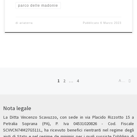
parco delle madonie
di
ariaterra
Pubblicato
6 Marzo 2023
Navigazione articoli
Ar
1
2
…
4
ARTICOLI MENO RECENTI
Nota legale
La Ditta Vincenzo Scavuzzo, con sede in via Placido Rizzotto 15 a
Petralia Soprana (PA), P. Iva 04531020826 - Cod. Fiscale
SCVVCN74M27G511L, ha ricevuto benefici rientranti nel regime degli
aiuti di Stato e nel regime de minimis per i quali sussiste l’obbligo di