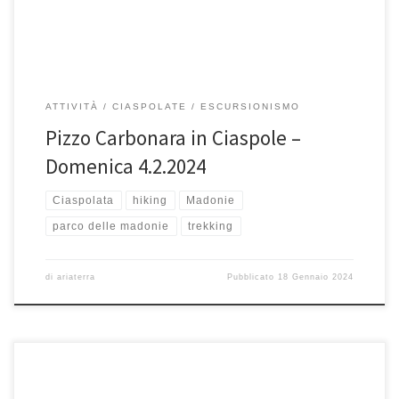
ATTIVITÀ
CIASPOLATE
ESCURSIONISMO
Pizzo Carbonara in Ciaspole –
Domenica 4.2.2024
Ciaspolata
hiking
Madonie
parco delle madonie
trekking
di
ariaterra
Pubblicato
18 Gennaio 2024