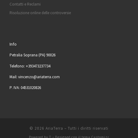
Contatti e Reclami
Risoluzione online delle controversie
Info
Petralia Soprana (PA) 90026
Telefono: +393473237734
Mail: vincenzo@ariaterra.com
P. IVA: 04531020826
© 2026
AriaTerra
– Tutti i diritti riservati
Powered by
– Designed con il
tema Customizr