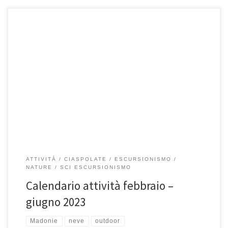
4 Febbraio, Ciaspolata M.te Quacella 5 Febbraio, Sci Fondo
Escursionismo (SFE) 12 Febbraio, Ciaspolata Pizzo Carborara 19
Febbraio, Ciaspolata P.zzo […]
ATTIVITÀ
CIASPOLATE
ESCURSIONISMO
NATURE
SCI ESCURSIONISMO
Calendario attività febbraio –
giugno 2023
Madonie
neve
outdoor