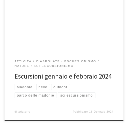
28 Gennaio, M.te Quacella 4 Febbraio, Pizzo Carbonara 10 e 11
Febbraio, Sentiero Abies e Pizzo Carbonara 18 Febbraio, Pizzo […]
ATTIVITÀ
CIASPOLATE
ESCURSIONISMO
NATURE
SCI ESCURSIONISMO
Escursioni gennaio e febbraio 2024
Madonie
neve
outdoor
parco delle madonie
sci escursionismo
di
ariaterra
Pubblicato
18 Gennaio 2024