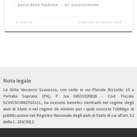
parco delle madonie
sci escursionismo
di
ariaterra
Pubblicato
6 Febbraio 2023
Nota legale
La Ditta Vincenzo Scavuzzo, con sede in via Placido Rizzotto 15 a
Petralia Soprana (PA), P. Iva 04531020826 - Cod. Fiscale
SCVVCN74M27G511L, ha ricevuto benefici rientranti nel regime degli
aiuti di Stato e nel regime de minimis per i quali sussiste l’obbligo di
pubblicazione nel Registro Nazionale degli aiuti di Stato di cui all’art. 52
della L. 234/2012.