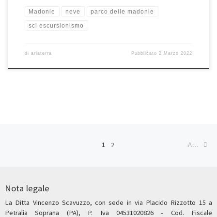
Madonie
neve
parco delle madonie
sci escursionismo
di
ariaterra
Pubblicato
2 Marzo 2022
Navigazione articoli
Ar
1
2
ARTICOLI MENO RECENTI
Nota legale
La Ditta Vincenzo Scavuzzo, con sede in via Placido Rizzotto 15 a
Petralia Soprana (PA), P. Iva 04531020826 - Cod. Fiscale