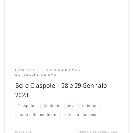
Sabato e domenica (28 e 29 Gennaio 2023), sulla Neve delle Madonie
Sabato 28, giornata di avvicinamento allo Sci Fondo […]
CIASPOLATE
ESCURSIONISMO
SCI ESCURSIONISMO
Sci e Ciaspole – 28 e 29 Gennaio
2023
Ciaspolata
Madonie
neve
outdoor
parco delle madonie
sci escursionismo
di
ariaterra
Pubblicato
23 Gennaio 2023