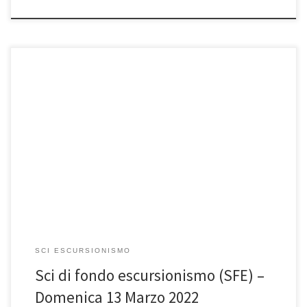
Domenica 13 marzo, giornata di avvicinamento allo Sci di Fondo
Escursionismo (SFE). Ci riproviamo, dopo la caduta in questi ultimo
[…]
SCI ESCURSIONISMO
Sci di fondo escursionismo (SFE) –
Domenica 13 Marzo 2022