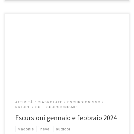
28 Gennaio, M.te Quacella 4 Febbraio, Pizzo Carbonara 10 e 11
Febbraio, Sentiero Abies e Pizzo Carbonara 18 Febbraio, Pizzo […]
ATTIVITÀ
CIASPOLATE
ESCURSIONISMO
NATURE
SCI ESCURSIONISMO
Escursioni gennaio e febbraio 2024
Madonie
neve
outdoor