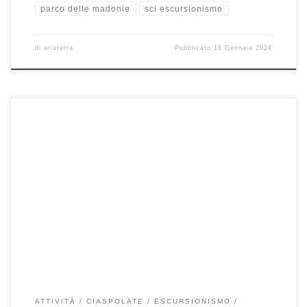
parco delle madonie
sci escursionismo
di
ariaterra
Pubblicato
18 Gennaio 2024
4 Febbraio, Ciaspolata M.te Quacella 5 Febbraio, Sci Fondo
Escursionismo (SFE) 12 Febbraio, Ciaspolata Pizzo Carborara 19
Febbraio, Ciaspolata P.zzo […]
ATTIVITÀ
CIASPOLATE
ESCURSIONISMO