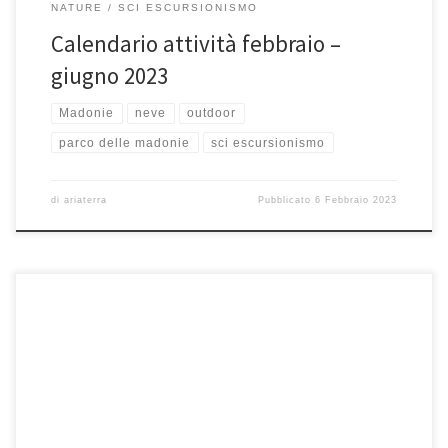
NATURE
SCI ESCURSIONISMO
Calendario attività febbraio –
giugno 2023
Madonie
neve
outdoor
parco delle madonie
sci escursionismo
di
ariaterra
Pubblicato
6 Febbraio 2023
Domenica 5 febbraio 2023, giornata di avvicinamento allo Sci Fondo
Escursionismo (SFE). Vi faremo provare lo SFE, poco praticato in […]