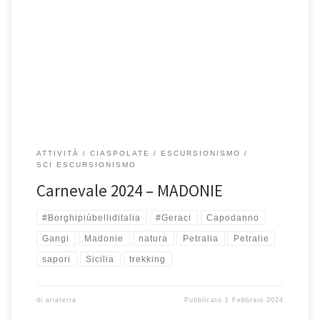
10 e 11 Febbraio – Madonie Ancora una volta un fine settimana
all’insegna: della natura, del buon cibo e dell’ottima […]
ATTIVITÀ
CIASPOLATE
ESCURSIONISMO
SCI ESCURSIONISMO
Carnevale 2024 – MADONIE
#Borghipiùbelliditalia
#Geraci
Capodanno
Gangi
Madonie
natura
Petralia
Petralie
sapori
Sicilia
trekking
di
ariaterra
Pubblicato
1 Febbraio 2024