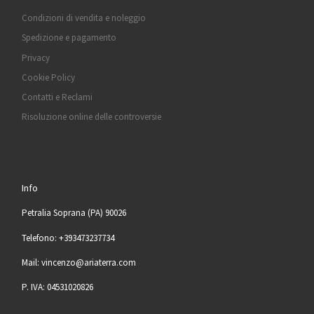
Condizioni di vendita e noleggio
Spedizione e pagamento
Privacy
Cookie Policy
Contatti e Reclami
Risoluzione online delle controversie
Info
Petralia Soprana (PA) 90026
Telefono: +393473237734
Mail: vincenzo@ariaterra.com
P. IVA: 04531020826