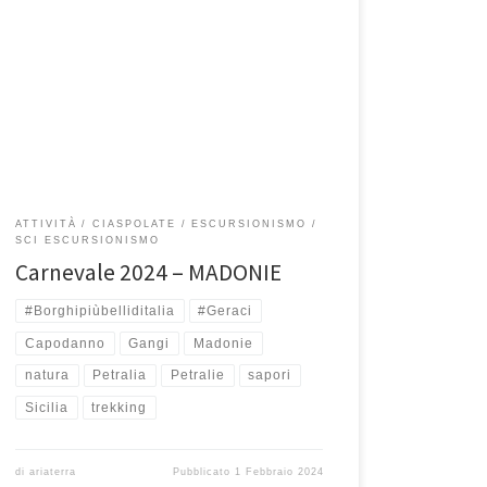
10 e 11 Febbraio – Madonie Ancora una volta un fine
settimana all’insegna: della natura, del buon cibo e
dell’ottima […]
ATTIVITÀ
CIASPOLATE
ESCURSIONISMO
SCI ESCURSIONISMO
Carnevale 2024 – MADONIE
#Borghipiùbelliditalia
#Geraci
Capodanno
Gangi
Madonie
natura
Petralia
Petralie
sapori
Sicilia
trekking
di
ariaterra
Pubblicato
1 Febbraio 2024