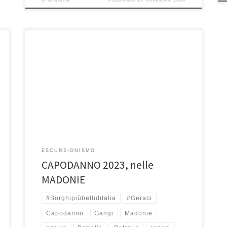
30, 31 e 1 Gennaio Trascorrere il Capodanno immersi
tra la natura incontaminata e i piccoli borghi delle
Madonie dove […]
ESCURSIONISMO
CAPODANNO 2023, nelle
MADONIE
#Borghipiùbelliditalia
#Geraci
Capodanno
Gangi
Madonie