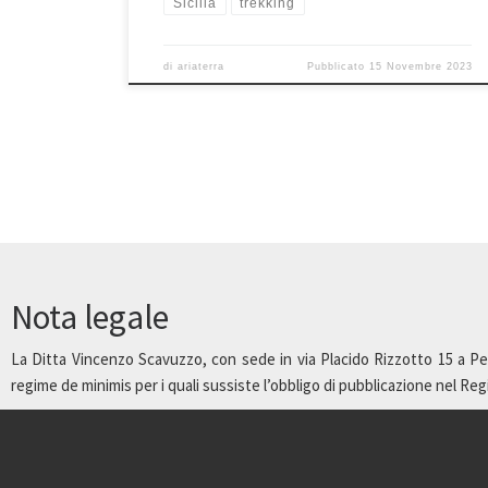
Sicilia
trekking
di
ariaterra
Pubblicato
15 Novembre 2023
Nota legale
La Ditta Vincenzo Scavuzzo, con sede in via Placido Rizzotto 15 a Pet
regime de minimis per i quali sussiste l’obbligo di pubblicazione nel Regist