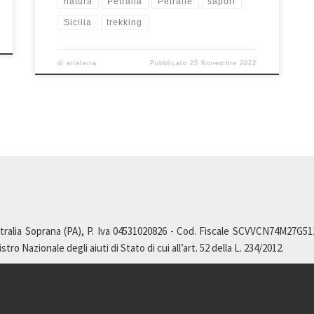
natura
Petralia
Petralie
sapori
Sicilia
trekking
di
ariaterra
Pubblicato
25 Novembre 2022
ralia Soprana (PA), P. Iva 04531020826 - Cod. Fiscale SCVVCN74M27G511L,
ro Nazionale degli aiuti di Stato di cui all’art. 52 della L. 234/2012.