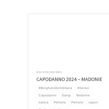
30, 31 Dicembre e 1 Gennaio Perché andare sulle
Dolomiti a trascorrere il Capodanno quando le
Dolomiti le abbiamo in […]
ESCURSIONISMO
CAPODANNO 2024 – MADONIE
#Borghipiùbelliditalia
#Geraci
Capodanno
Gangi
Madonie
natura
Petralia
Petralie
sapori