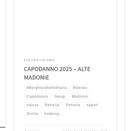
29, 30, 31 Dicembre e 1 Gennaio 2025 Le Madonie,
scrigno di bellezza e biodiversità, con i suio paesi
arroccati […]
ESCURSIONISMO
CAPODANNO 2025 – ALTE
MADONIE
#Borghipiùbelliditalia
#Geraci
Capodanno
Gangi
Madonie
natura
Petralia
Petralie
sapori
Sicilia
trekking
di
ariaterra
Pubblicato
16 Novembre 2024