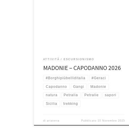
30, 31 Dicembre 2025 e 1 Gennaio 2026 Le Madonie,
scrigno di bellezza e biodiversità, con i suio paesi
arroccati […]
ATTIVITÀ
ESCURSIONISMO
MADONIE – CAPODANNO 2026
#Borghipiùbelliditalia
#Geraci
Capodanno
Gangi
Madonie
natura
Petralia
Petralie
sapori
Sicilia
trekking
di
ariaterra
Pubblicato
10 Novembre 2025