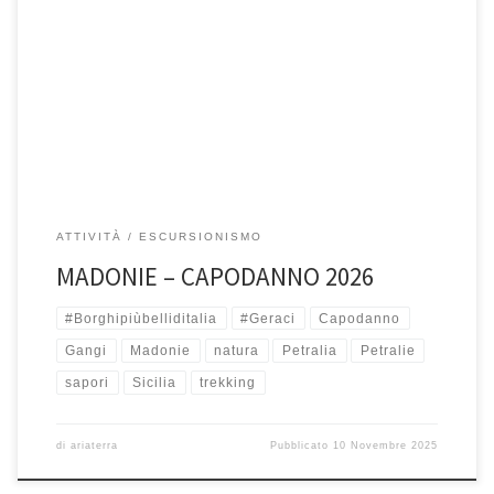
30, 31 Dicembre 2025 e 1 Gennaio 2026 Le Madonie, scrigno di bellezza
e biodiversità, con i suio paesi arroccati […]
ATTIVITÀ
ESCURSIONISMO
MADONIE – CAPODANNO 2026
#Borghipiùbelliditalia
#Geraci
Capodanno
Gangi
Madonie
natura
Petralia
Petralie
sapori
Sicilia
trekking
di
ariaterra
Pubblicato
10 Novembre 2025