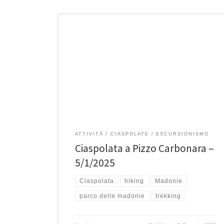
DOMENICA 5 Gennaio 2025, Pizzo Carbonara(1979
mslm). Pizzo Carbonara con i suoi 1979 mt è la
montagna più alta della […]
ATTIVITÀ
CIASPOLATE
ESCURSIONISMO
Ciaspolata a Pizzo Carbonara –
5/1/2025
Ciaspolata
hiking
Madonie
parco delle madonie
trekking