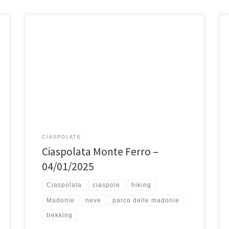
Sabato 4 gennaio 2025, Escursione con le ciaspole su
Monte Ferro (1906 mslm). Monte Ferro con i suoi 1906
mslm, […]
CIASPOLATE
Ciaspolata Monte Ferro –
04/01/2025
Ciaspolata
ciaspole
hiking
Madonie
neve
parco delle madonie
trekking