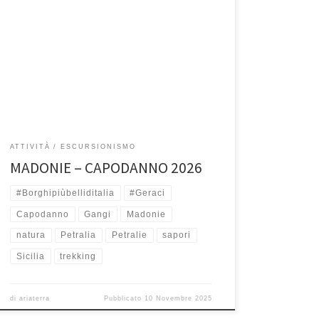
30, 31 Dicembre 2025 e 1 Gennaio 2026 Le Madonie,
scrigno di bellezza e biodiversità, con i suio paesi
arroccati […]
ATTIVITÀ
ESCURSIONISMO
MADONIE – CAPODANNO 2026
#Borghipiùbelliditalia
#Geraci
Capodanno
Gangi
Madonie
natura
Petralia
Petralie
sapori
Sicilia
trekking
di
ariaterra
Pubblicato
10 Novembre 2025