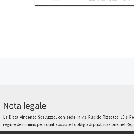
di
ariaterra
Pubblicato
3 Gennaio 2025
Navigazione articoli
Nota legale
La Ditta Vincenzo Scavuzzo, con sede in via Placido Rizzotto 15 a Pet
regime de minimis per i quali sussiste l’obbligo di pubblicazione nel Regist