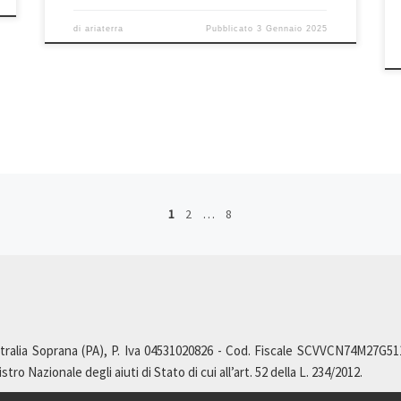
di
ariaterra
Pubblicato
3 Gennaio 2025
1
2
…
8
ralia Soprana (PA), P. Iva 04531020826 - Cod. Fiscale SCVVCN74M27G511L,
ro Nazionale degli aiuti di Stato di cui all’art. 52 della L. 234/2012.