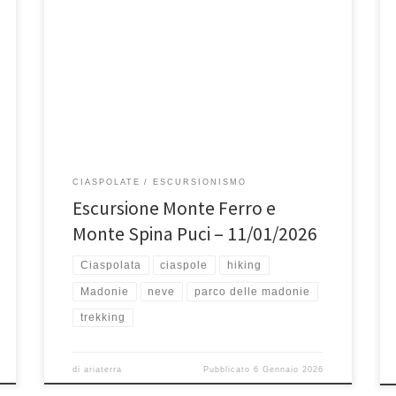
Domenica 11 gennaio, Escursione Monte Ferro (1906
mslm) e Monte Spina Puci (1737 mslm) Monte Ferro e
Monte Spina Puci […]
CIASPOLATE
ESCURSIONISMO
Escursione Monte Ferro e
Monte Spina Puci – 11/01/2026
Ciaspolata
ciaspole
hiking
Madonie
neve
parco delle madonie
trekking
di
ariaterra
Pubblicato
6 Gennaio 2026