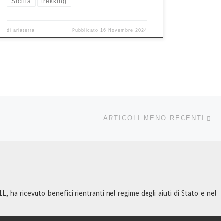
Sicilia
trekking
di
ariaterra
Pubblicato
16 Novembre 2024
Ar
ARTICOLI MENO RECENTI
 ha ricevuto benefici rientranti nel regime degli aiuti di Stato e nel