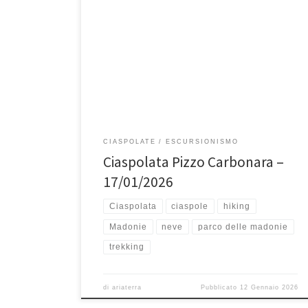
Sabato 17 gennaio, Ciaspolata Pizzo Carbonara (1979
mslm) Pizzo Carbonara con i suoi 1979 mt è la
montagna più alta […]
CIASPOLATE
ESCURSIONISMO
Ciaspolata Pizzo Carbonara –
17/01/2026
Ciaspolata
ciaspole
hiking
Madonie
neve
parco delle madonie
trekking
di
ariaterra
Pubblicato
12 Gennaio 2026