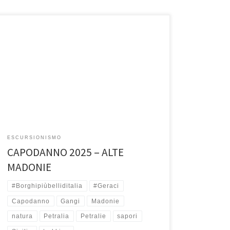
29, 30, 31 Dicembre e 1 Gennaio 2025 Le Madonie,
scrigno di bellezza e biodiversità, con i suio paesi
arroccati […]
ESCURSIONISMO
CAPODANNO 2025 – ALTE
MADONIE
#Borghipiùbelliditalia
#Geraci
Capodanno
Gangi
Madonie
natura
Petralia
Petralie
sapori