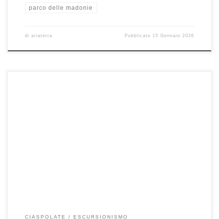
parco delle madonie
di
ariaterra
Pubblicato
15 Gennaio 2026
Sabato 17 gennaio, Ciaspolata Pizzo Carbonara (1979 mslm) Pizzo
Carbonara con i suoi 1979 mt è la montagna più alta […]
CIASPOLATE
ESCURSIONISMO