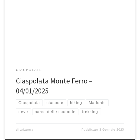
Sabato 4 gennaio 2025, Escursione con le ciaspole su Monte Ferro
(1906 mslm). Monte Ferro con i suoi 1906 mslm, […]
CIASPOLATE
Ciaspolata Monte Ferro –
04/01/2025
Ciaspolata
ciaspole
hiking
Madonie
neve
parco delle madonie
trekking
di
ariaterra
Pubblicato
3 Gennaio 2025