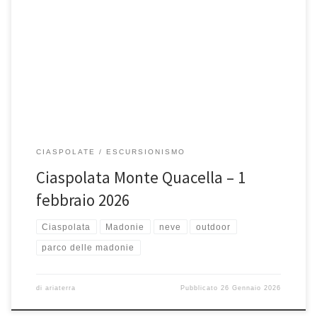
Domenica 1 febbraio 2026, Ciaspolata su Monte Quacella. Date le
incerte condizioni meteo di domenica scorsa, ripropongo! La
Quacella, rientra […]
CIASPOLATE
ESCURSIONISMO
Ciaspolata Monte Quacella – 1
febbraio 2026
Ciaspolata
Madonie
neve
outdoor
parco delle madonie
di
ariaterra
Pubblicato
26 Gennaio 2026