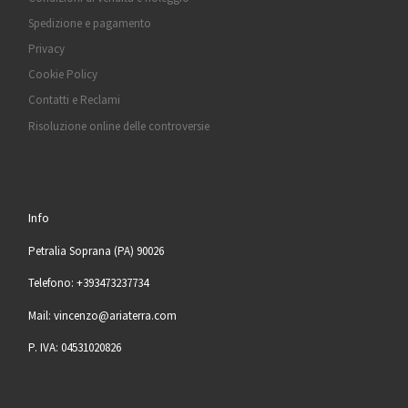
Spedizione e pagamento
Privacy
Cookie Policy
Contatti e Reclami
Risoluzione online delle controversie
Info
Petralia Soprana (PA) 90026
Telefono: +393473237734
Mail: vincenzo@ariaterra.com
P. IVA: 04531020826