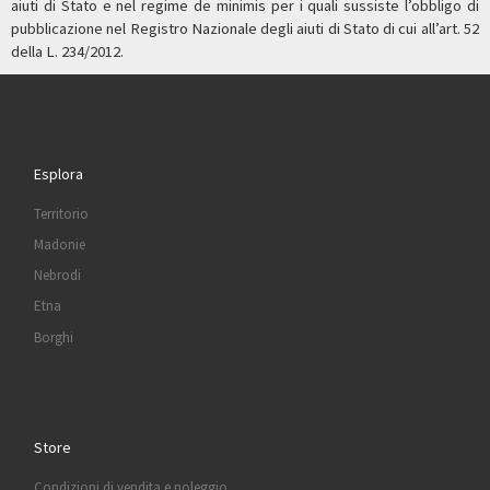
aiuti di Stato e nel regime de minimis per i quali sussiste l’obbligo di
pubblicazione nel Registro Nazionale degli aiuti di Stato di cui all’art. 52
della L. 234/2012.
Esplora
Territorio
Madonie
Nebrodi
Etna
Borghi
Store
Condizioni di vendita e noleggio