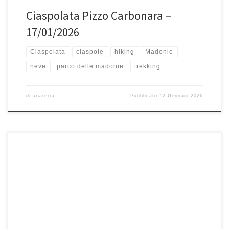
Ciaspolata Pizzo Carbonara –
17/01/2026
Ciaspolata
ciaspole
hiking
Madonie
neve
parco delle madonie
trekking
di
ariaterra
Pubblicato
12 Gennaio 2026
Domenica 11 gennaio, Escursione Monte Ferro (1906 mslm) e Monte
Spina Puci (1737 mslm) Monte Ferro e Monte Spina Puci […]