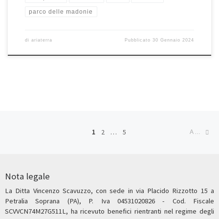
parco delle madonie
di
ariaterra
Pubblicato
30 Gennaio 2024
Navigazione articoli
Ar
1
2
…
5
ARTICOLI MENO RECENTI
Nota legale
La Ditta Vincenzo Scavuzzo, con sede in via Placido Rizzotto 15 a
Petralia Soprana (PA), P. Iva 04531020826 - Cod. Fiscale
SCVVCN74M27G511L, ha ricevuto benefici rientranti nel regime degli