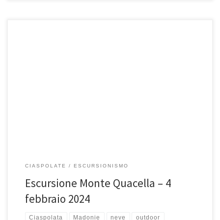
Domenica 4 febbraio 2024, Escursione su Monte Quacella. La
Quacella, rientra sicuramente tra le aree di maggiore interesse
naturalistico […]
CIASPOLATE
ESCURSIONISMO
Escursione Monte Quacella – 4
febbraio 2024
Ciaspolata
Madonie
neve
outdoor