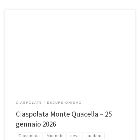
Domenica 25 gennaio 2026, Ciaspolata su Monte Quacella. La
Quacella, rientra sicuramente tra le aree di maggiore interesse
naturalistico della […]
CIASPOLATE
ESCURSIONISMO
Ciaspolata Monte Quacella – 25
gennaio 2026
Ciaspolata
Madonie
neve
outdoor