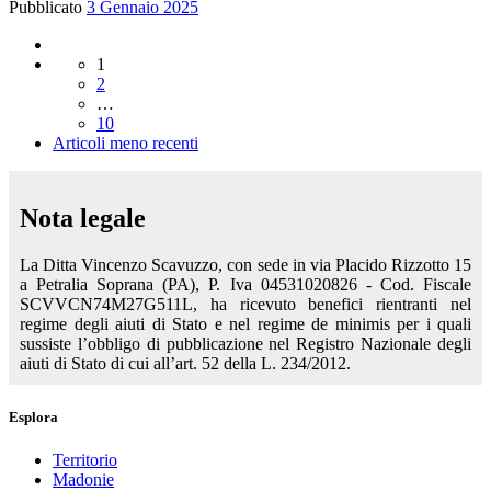
Pubblicato
3 Gennaio 2025
Navigazione
1
articoli
2
…
10
Articoli
Articoli meno recenti
meno
recenti
Nota legale
La Ditta Vincenzo Scavuzzo, con sede in via Placido Rizzotto 15
a Petralia Soprana (PA), P. Iva 04531020826 - Cod. Fiscale
SCVVCN74M27G511L, ha ricevuto benefici rientranti nel
regime degli aiuti di Stato e nel regime de minimis per i quali
sussiste l’obbligo di pubblicazione nel Registro Nazionale degli
aiuti di Stato di cui all’art. 52 della L. 234/2012.
Esplora
Territorio
Madonie