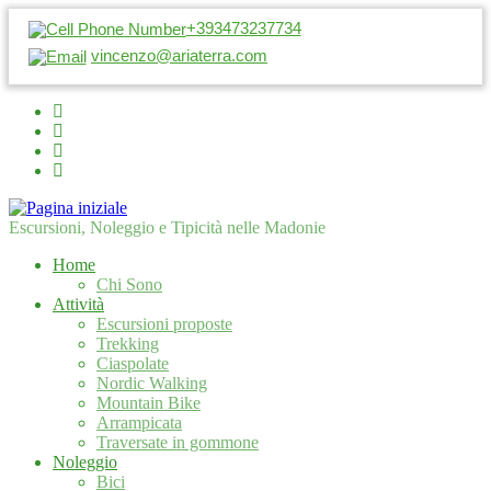
+393473237734
vincenzo@ariaterra.com
Escursioni, Noleggio e Tipicità nelle Madonie
Home
Chi Sono
Attività
Escursioni proposte
Trekking
Ciaspolate
Nordic Walking
Mountain Bike
Arrampicata
Traversate in gommone
Noleggio
Bici