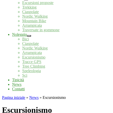
Escursioni proposte
Trekking
Ciaspolate
Nordic Walking
Mountain Bike
Arrampicata
Traversate in gommone
Noleggio
Bici
Ciaspolate
Nordic Walking
Arrampicata
Escursionismo
Tracce GPS
Tree Climbing
Speleologia
Sci
Tipicità
News
Contatti
Pagina iniziale
»
News
»
Escursionismo
Escursionismo