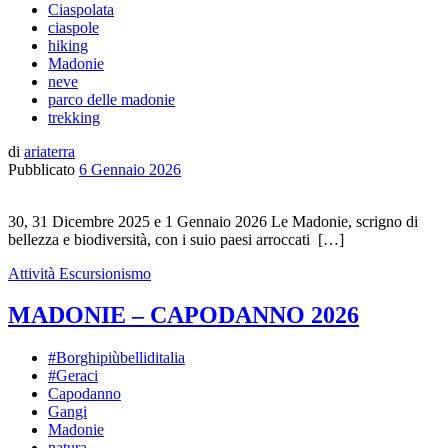
Ciaspolata
ciaspole
hiking
Madonie
neve
parco delle madonie
trekking
di
ariaterra
Pubblicato
6 Gennaio 2026
30, 31 Dicembre 2025 e 1 Gennaio 2026 Le Madonie, scrigno di
bellezza e biodiversità, con i suio paesi arroccati […]
Attività
Escursionismo
MADONIE – CAPODANNO 2026
#Borghipiùbelliditalia
#Geraci
Capodanno
Gangi
Madonie
natura