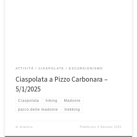
DOMENICA 5 Gennaio 2025, Pizzo Carbonara(1979 mslm). Pizzo
Carbonara con i suoi 1979 mt è la montagna più alta della […]
ATTIVITÀ
CIASPOLATE
ESCURSIONISMO
Ciaspolata a Pizzo Carbonara –
5/1/2025
Ciaspolata
hiking
Madonie
parco delle madonie
trekking
di
ariaterra
Pubblicato
3 Gennaio 2025