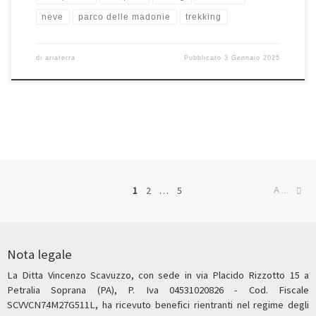
neve
parco delle madonie
trekking
di
ariaterra
Pubblicato
3 Gennaio 2025
Navigazione articoli
Ar
1
2
…
5
ARTICOLI MENO RECENTI
Nota legale
La Ditta Vincenzo Scavuzzo, con sede in via Placido Rizzotto 15 a
Petralia Soprana (PA), P. Iva 04531020826 - Cod. Fiscale
SCVVCN74M27G511L, ha ricevuto benefici rientranti nel regime degli