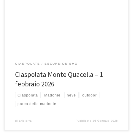
Domenica 1 febbraio 2026, Ciaspolata su Monte Quacella. Date le
incerte condizioni meteo di domenica scorsa, ripropongo! La
Quacella, rientra […]
CIASPOLATE
ESCURSIONISMO
Ciaspolata Monte Quacella – 1
febbraio 2026
Ciaspolata
Madonie
neve
outdoor
parco delle madonie
di
ariaterra
Pubblicato
26 Gennaio 2026