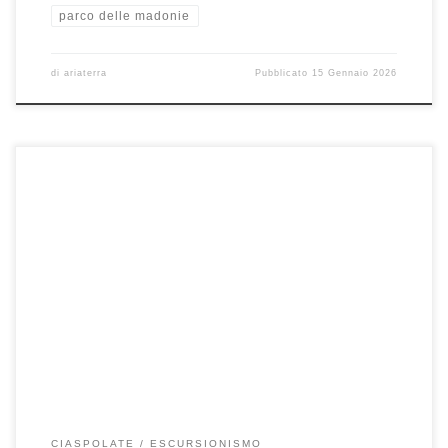
parco delle madonie
di
ariaterra
Pubblicato
15 Gennaio 2026
Sabato 17 gennaio, Ciaspolata Pizzo Carbonara (1979 mslm) Pizzo
Carbonara con i suoi 1979 mt è la montagna più alta […]
CIASPOLATE
ESCURSIONISMO