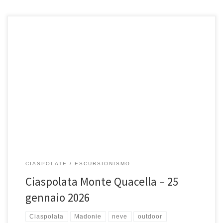
Domenica 25 gennaio 2026, Ciaspolata su Monte Quacella. La
Quacella, rientra sicuramente tra le aree di maggiore interesse
naturalistico della […]
CIASPOLATE
ESCURSIONISMO
Ciaspolata Monte Quacella – 25
gennaio 2026
Ciaspolata
Madonie
neve
outdoor