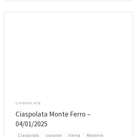
Sabato 4 gennaio 2025, Escursione con le ciaspole su Monte Ferro
(1906 mslm). Monte Ferro con i suoi 1906 mslm, […]
CIASPOLATE
Ciaspolata Monte Ferro –
04/01/2025
Ciaspolata
ciaspole
hiking
Madonie