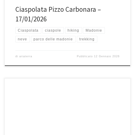
Ciaspolata Pizzo Carbonara –
17/01/2026
Ciaspolata
ciaspole
hiking
Madonie
neve
parco delle madonie
trekking
di
ariaterra
Pubblicato
12 Gennaio 2026
Domenica 11 gennaio, Escursione Monte Ferro (1906 mslm) e Monte
Spina Puci (1737 mslm) Monte Ferro e Monte Spina Puci […]