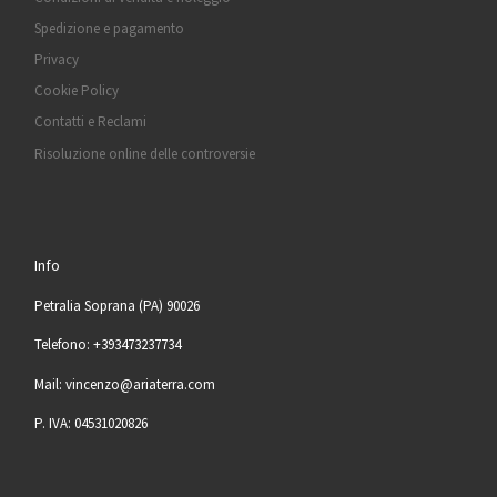
Spedizione e pagamento
Privacy
Cookie Policy
Contatti e Reclami
Risoluzione online delle controversie
Info
Petralia Soprana (PA) 90026
Telefono: +393473237734
Mail: vincenzo@ariaterra.com
P. IVA: 04531020826