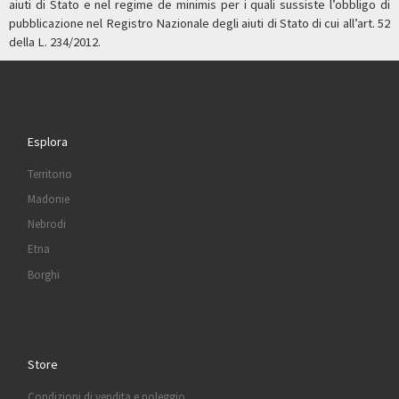
aiuti di Stato e nel regime de minimis per i quali sussiste l’obbligo di
pubblicazione nel Registro Nazionale degli aiuti di Stato di cui all’art. 52
della L. 234/2012.
Esplora
Territorio
Madonie
Nebrodi
Etna
Borghi
Store
Condizioni di vendita e noleggio