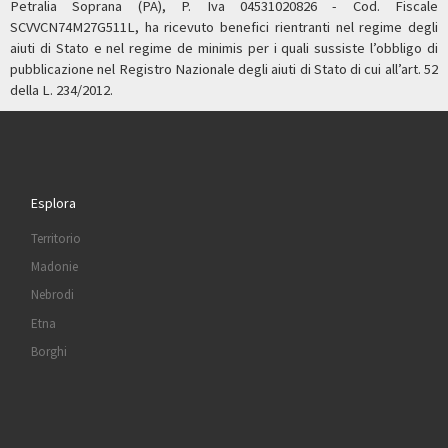
Petralia Soprana (PA), P. Iva 04531020826 - Cod. Fiscale
SCVVCN74M27G511L, ha ricevuto benefici rientranti nel regime degli
aiuti di Stato e nel regime de minimis per i quali sussiste l’obbligo di
pubblicazione nel Registro Nazionale degli aiuti di Stato di cui all’art. 52
della L. 234/2012.
Esplora
Territorio
Madonie
Nebrodi
Etna
Borghi