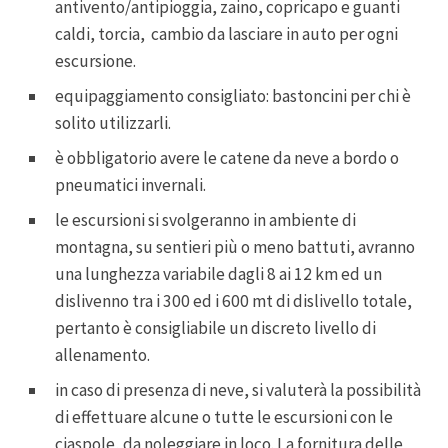
antivento/antipioggia, zaino, copricapo e guanti
caldi, torcia, cambio da lasciare in auto per ogni
escursione.
equipaggiamento consigliato: bastoncini per chi è
solito utilizzarli.
è obbligatorio avere le catene da neve a bordo o
pneumatici invernali.
le escursioni si svolgeranno in ambiente di
montagna, su sentieri più o meno battuti, avranno
una lunghezza variabile dagli 8 ai 12 km ed un
dislivenno tra i 300 ed i 600 mt di dislivello totale,
pertanto è consigliabile un discreto livello di
allenamento.
in caso di presenza di neve, si valuterà la possibilità
di effettuare alcune o tutte le escursioni con le
ciaspole, da noleggiare in loco. La fornitura delle