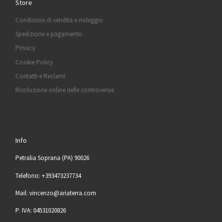
Store
Condizioni di vendita e noleggio
Spedizione e pagamento
Privacy
Cookie Policy
Contatti e Reclami
Risoluzione online delle controversie
Info
Petralia Soprana (PA) 90026
Telefono: +393473237734
Mail: vincenzo@ariaterra.com
P. IVA: 04531020826