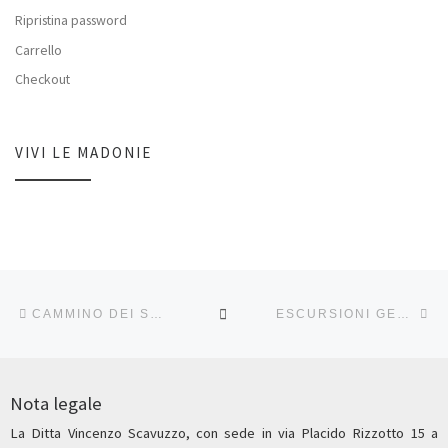
Ripristina password
Carrello
Checkout
VIVI LE MADONIE
Navigazione articoli
Articolo precedente
Ar
RITORNA ALLA LISTA DEG
CAMMINO DEI SANTUARI DELLE MADONIE – DAL 21 AL 25 APRILE 2023
ESCURSIONI GENNAIO E FEBBRAIO 2024
Nota legale
La Ditta Vincenzo Scavuzzo, con sede in via Placido Rizzotto 15 a