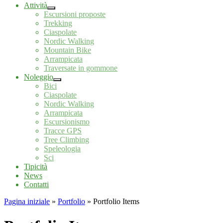
Attività
Escursioni proposte
Trekking
Ciaspolate
Nordic Walking
Mountain Bike
Arrampicata
Traversate in gommone
Noleggio
Bici
Ciaspolate
Nordic Walking
Arrampicata
Escursionismo
Tracce GPS
Tree Climbing
Speleologia
Sci
Tipicità
News
Contatti
Pagina iniziale
»
Portfolio
»
Portfolio Items