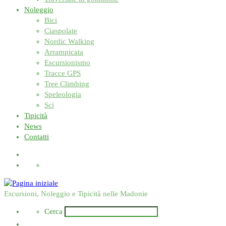
Noleggio
Bici
Ciaspolate
Nordic Walking
Arrampicata
Escursionismo
Tracce GPS
Tree Climbing
Speleologia
Sci
Tipicità
News
Contatti
Search
Escursioni, Noleggio e Tipicità nelle Madonie
Search
Cerca