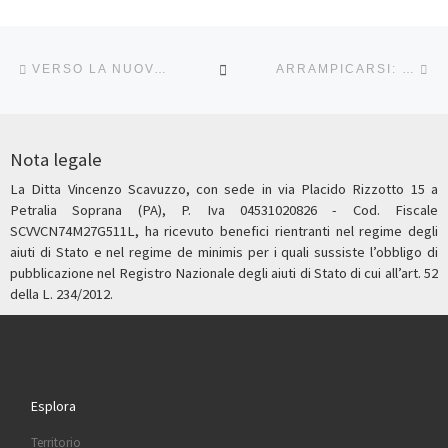
Navigazione articoli
Articolo precedente
Ar
RITORNA ALLA LISTA DEG
VERSO LA NUOVA STAGIONE IN SICILIA: A TU PER TU CON L’HABITAT MEDITERRANEO.
ARRAMPICARSI: È UNA QUESTIONE DI EQUILIBRIO TRA MENTE E CUORE…
Nota legale
La Ditta Vincenzo Scavuzzo, con sede in via Placido Rizzotto 15 a
Petralia Soprana (PA), P. Iva 04531020826 - Cod. Fiscale
SCVVCN74M27G511L, ha ricevuto benefici rientranti nel regime degli
aiuti di Stato e nel regime de minimis per i quali sussiste l’obbligo di
pubblicazione nel Registro Nazionale degli aiuti di Stato di cui all’art. 52
della L. 234/2012.
Esplora
Territorio