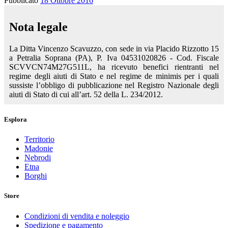
Pubblicato
18 Ottobre 2016
Nota legale
La Ditta Vincenzo Scavuzzo, con sede in via Placido Rizzotto 15
a Petralia Soprana (PA), P. Iva 04531020826 - Cod. Fiscale
SCVVCN74M27G511L, ha ricevuto benefici rientranti nel
regime degli aiuti di Stato e nel regime de minimis per i quali
sussiste l’obbligo di pubblicazione nel Registro Nazionale degli
aiuti di Stato di cui all’art. 52 della L. 234/2012.
Esplora
Territorio
Madonie
Nebrodi
Etna
Borghi
Store
Condizioni di vendita e noleggio
Spedizione e pagamento