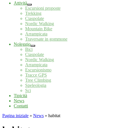
Attività
Escursioni proposte
Trekking
Ciaspolate
Nordic Walking
Mountain Bike
Arrampicata
Traversate in gommone
Noleggio
Bici
Ciaspolate
Nordic Walking
Arrampicata
Escursionismo
Tracce GPS
Tree Climbing
Speleologia
Sci
Tipicità
News
Contatti
Pagina iniziale
»
News
»
habitat