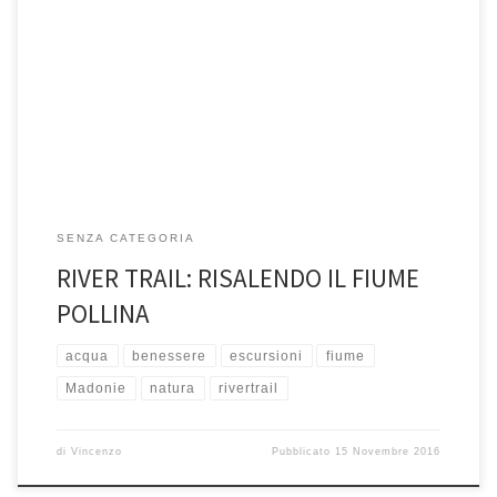
Camminare dentro il letto dei fiumi: questo è il River Trail, un’attività
immersa negli habitat d’acqua con bassa portata, per […]
SENZA CATEGORIA
RIVER TRAIL: RISALENDO IL FIUME
POLLINA
acqua
benessere
escursioni
fiume
Madonie
natura
rivertrail
di
Vincenzo
Pubblicato
15 Novembre 2016