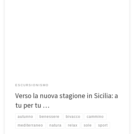
Verso la nuova stagione in Sicilia: a tu per tu con l’habitat
mediterraneo. Uno, nessuno e centomila i motivi per […]
ESCURSIONISMO
Verso la nuova stagione in Sicilia: a
tu per tu …
autunno
benessere
bivacco
cammino
mediterraneo
natura
relax
sole
sport