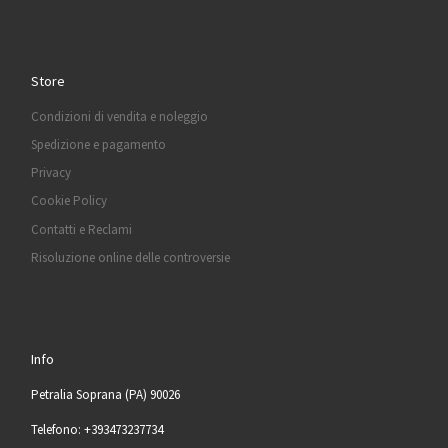
Store
Condizioni di vendita e noleggio
Spedizione e pagamento
Privacy
Cookie Policy
Contatti e Reclami
Risoluzione online delle controversie
Info
Petralia Soprana (PA) 90026
Telefono: +393473237734