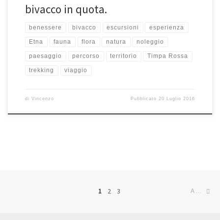
bivacco in quota.
benessere
bivacco
escursioni
esperienza
Etna
fauna
flora
natura
noleggio
paesaggio
percorso
territorio
Timpa Rossa
trekking
viaggio
di
Vincenzo
Pubblicato
20 Luglio 2016
Navigazione articoli
Ar
1
2
3
ARTICOLI MENO RECENTI