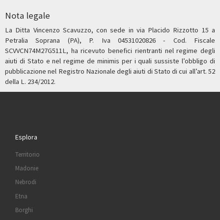
Nota legale
La Ditta Vincenzo Scavuzzo, con sede in via Placido Rizzotto 15 a
Petralia Soprana (PA), P. Iva 04531020826 - Cod. Fiscale
SCVVCN74M27G511L, ha ricevuto benefici rientranti nel regime degli
aiuti di Stato e nel regime de minimis per i quali sussiste l’obbligo di
pubblicazione nel Registro Nazionale degli aiuti di Stato di cui all’art. 52
della L. 234/2012.
Esplora
Territorio
Madonie
Nebrodi
Etna
Borghi