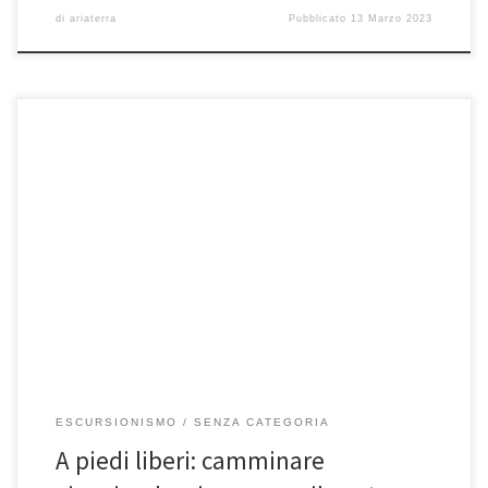
di
ariaterra
Pubblicato
13 Marzo 2023
Non fatevi comandare dalla fretta, assaporare il cammino e non la
meta, nel maggior tempo possibile significa essere “Liberi di […]
ESCURSIONISMO
SENZA CATEGORIA
A piedi liberi: camminare