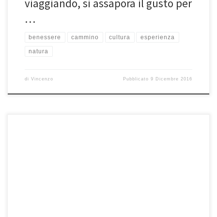
viaggiando, si assapora il gusto per
…
benessere
cammino
cultura
esperienza
natura
di
Vincenzo
Pubblicato
9 Dicembre 2016
Camminare dentro il letto dei fiumi: questo è il River Trail, un’attività
immersa negli habitat d’acqua con bassa portata, per […]