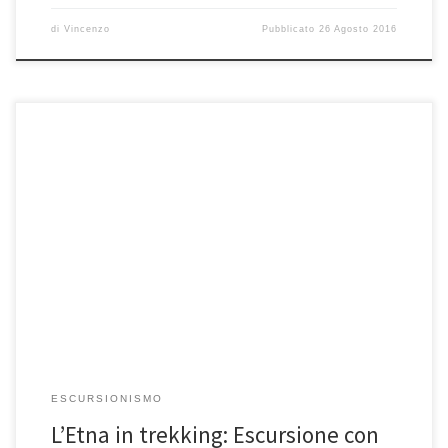
di
Vincenzo
Pubblicato
26 Agosto 2016
Vi proponiamo una due giorni immersi nel surreale paesaggio che
caratterizza il vulcano più alto d’Europa: l’Etna, una delle […]
ESCURSIONISMO
L’Etna in trekking: Escursione con