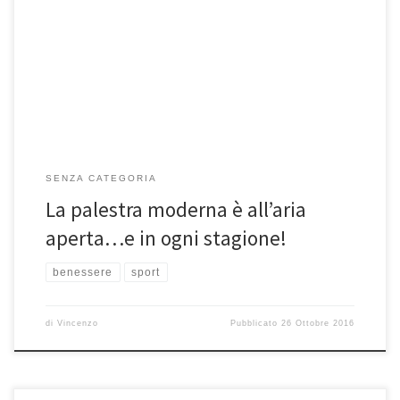
Altro che macchinari da body building, esercizi ripetitivi e corse ferme
sempre nello stesso punto: il fitness moderno si fa […]
SENZA CATEGORIA
La palestra moderna è all’aria
aperta…e in ogni stagione!
benessere
sport
di
Vincenzo
Pubblicato
26 Ottobre 2016