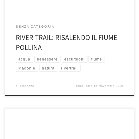
SENZA CATEGORIA
RIVER TRAIL: RISALENDO IL FIUME
POLLINA
acqua
benessere
escursioni
fiume
Madonie
natura
rivertrail
di
Vincenzo
Pubblicato
15 Novembre 2016