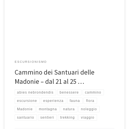
In cammino sulle Vie dei Santuari delle Madonie: Spirito Santo,
Madonna dell’Olio, Madonna dell’Alto, Madonna di Gibilmanna,
Duomo di Cefalù […]
ESCURSIONISMO
Cammino dei Santuari delle
Madonie – dal 21 al 25 …
abies nebrondendis
benessere
cammino
escursione
esperienza
fauna
flora
Madonie
montagna
natura
noleggio
santuario
sentieri
trekking
viaggio