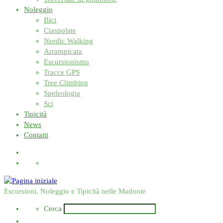
Noleggio
Bici
Ciaspolate
Nordic Walking
Arrampicata
Escursionismo
Tracce GPS
Tree Climbing
Speleologia
Sci
Tipicità
News
Contatti
Search
Escursioni, Noleggio e Tipicità nelle Madonie
Search
Cerca