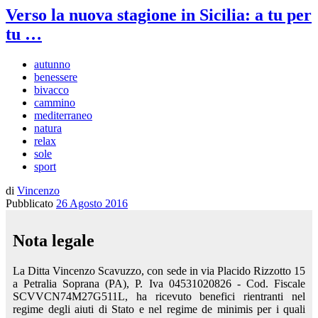
Verso la nuova stagione in Sicilia: a tu per
tu …
autunno
benessere
bivacco
cammino
mediterraneo
natura
relax
sole
sport
di
Vincenzo
Pubblicato
26 Agosto 2016
Nota legale
La Ditta Vincenzo Scavuzzo, con sede in via Placido Rizzotto 15
a Petralia Soprana (PA), P. Iva 04531020826 - Cod. Fiscale
SCVVCN74M27G511L, ha ricevuto benefici rientranti nel
regime degli aiuti di Stato e nel regime de minimis per i quali