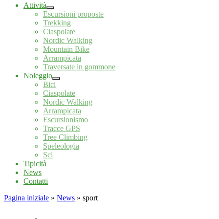
Attività
Escursioni proposte
Trekking
Ciaspolate
Nordic Walking
Mountain Bike
Arrampicata
Traversate in gommone
Noleggio
Bici
Ciaspolate
Nordic Walking
Arrampicata
Escursionismo
Tracce GPS
Tree Climbing
Speleologia
Sci
Tipicità
News
Contatti
Pagina iniziale
»
News
»
sport