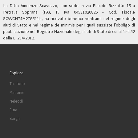
La Ditta Vincenzo Scavuzzo, con sede in via Placido Rizzotto 15 a
Petralia Soprana (PA), P. Iva 04531020826 - Cod. Fiscale
SCVVCN74M27G511L, ha ricevuto benefici rientranti nel regime degli
aiuti di Stato e nel regime de minimis per i quali sussiste l’obbligo di
pubblicazione nel Registro Nazionale degli aiuti di Stato di cui all’art. 52
della L. 234/2012.
Esplora
Territorio
Madonie
Nebrodi
Etna
Borghi