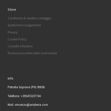
Store
Condizioni di vendita e noleggio
Spedizione e pagamento
Privacy
Cookie Policy
Contatti e Reclami
Risoluzione online delle controversie
Info
Petralia Soprana (PA) 90026
Telefono: +393473237734
Mail: vincenzo@ariaterra.com