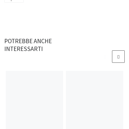
t
n
p
e
p
POTREBBE ANCHE
INTERESSARTI