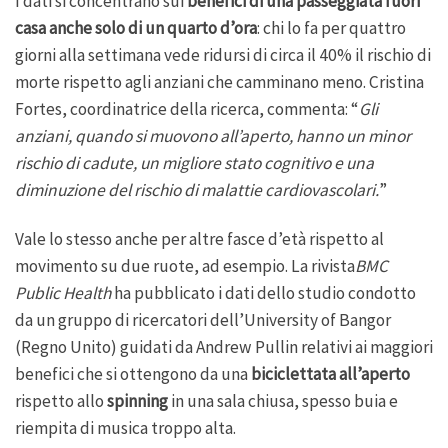
I dati si concentrano sui
benefici di una passeggiata fuori
casa anche solo di un quarto d’ora
: chi lo fa per quattro
giorni alla settimana vede ridursi di circa il 40% il rischio di
morte rispetto agli anziani che camminano meno. Cristina
Fortes, coordinatrice della ricerca, commenta: “
Gli
anziani, quando si muovono all’aperto, hanno un minor
rischio di cadute, un migliore stato cognitivo e una
diminuzione del rischio di malattie cardiovascolari.
”
Vale lo stesso anche per altre fasce d’età rispetto al
movimento su due ruote, ad esempio. La rivista
BMC
Public Health
ha pubblicato i dati dello studio condotto
da un gruppo di ricercatori dell’University of Bangor
(Regno Unito) guidati da Andrew Pullin relativi ai maggiori
benefici che si ottengono da una
biciclettata all’aperto
rispetto allo
spinning
in una sala chiusa, spesso buia e
riempita di musica troppo alta.