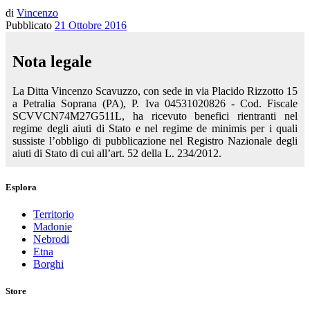
di
Vincenzo
Pubblicato
21 Ottobre 2016
Nota legale
La Ditta Vincenzo Scavuzzo, con sede in via Placido Rizzotto 15
a Petralia Soprana (PA), P. Iva 04531020826 - Cod. Fiscale
SCVVCN74M27G511L, ha ricevuto benefici rientranti nel
regime degli aiuti di Stato e nel regime de minimis per i quali
sussiste l’obbligo di pubblicazione nel Registro Nazionale degli
aiuti di Stato di cui all’art. 52 della L. 234/2012.
Esplora
Territorio
Madonie
Nebrodi
Etna
Borghi
Store