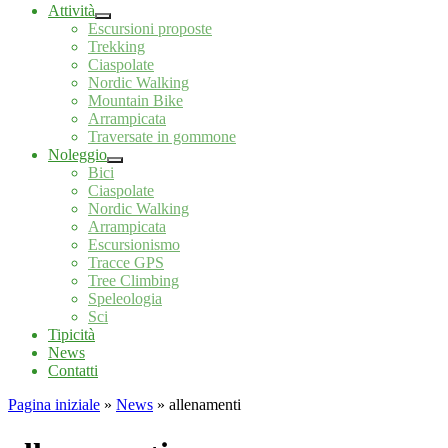
Attività
Escursioni proposte
Trekking
Ciaspolate
Nordic Walking
Mountain Bike
Arrampicata
Traversate in gommone
Noleggio
Bici
Ciaspolate
Nordic Walking
Arrampicata
Escursionismo
Tracce GPS
Tree Climbing
Speleologia
Sci
Tipicità
News
Contatti
Pagina iniziale
»
News
»
allenamenti