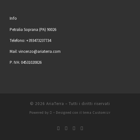
Info
Petralia Soprana (PA) 90026
Telefono: +393473237734
Mail: vincenzo@ariaterra.com
P. IVA: 04531020826
© 2026
AriaTerra
– Tutti i diritti riservati
Powered by
– Designed con il
tema Customizr