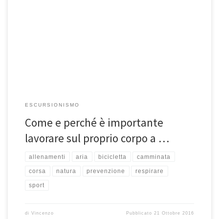
L’attività fisica all’aria aperta in ogni stagione è l’alternativa per stare
bene, sempre a portata di mano…e di piedi! Perché […]
ESCURSIONISMO
Come e perché è importante
lavorare sul proprio corpo a …
allenamenti
aria
bicicletta
camminata
corsa
natura
prevenzione
respirare
sport
di
Vincenzo
Pubblicato
21 Ottobre 2016