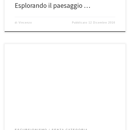
Esplorando il paesaggio …
di
Vincenzo
Pubblicato
12 Dicembre 2016
Non fatevi comandare dalla fretta, assaporare il cammino e non la
meta, nel maggior tempo possibile significa essere “Liberi di […]
ESCURSIONISMO
SENZA CATEGORIA