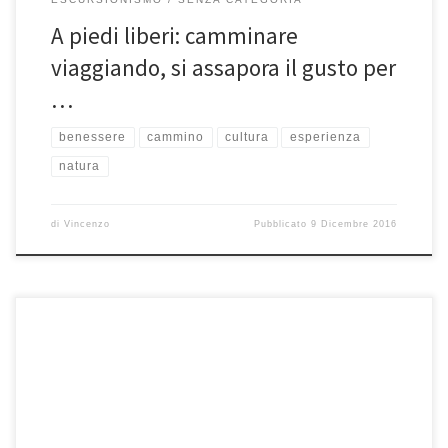
A piedi liberi: camminare
viaggiando, si assapora il gusto per
…
benessere
cammino
cultura
esperienza
natura
di
Vincenzo
Pubblicato
9 Dicembre 2016
Sotto le feste quando si è in vacanza anche per pochi giorni, è il
momento migliore per prendere un po’ […]