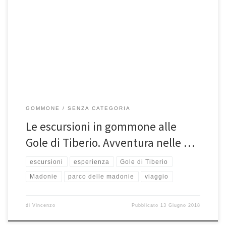
Le escursioni in gommone alle Gole di Tiberio sembravano un’utopia
fino a qualche anno fa. Adesso, grazie all’Associazione Madonie
Outdoor, […]
GOMMONE
SENZA CATEGORIA
Le escursioni in gommone alle
Gole di Tiberio. Avventura nelle …
escursioni
esperienza
Gole di Tiberio
Madonie
parco delle madonie
viaggio
di
Vincenzo
Pubblicato
13 Giugno 2018