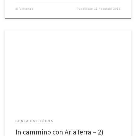
di
Vincenzo
Pubblicato
11 Febbraio 2017
Un universo immenso, il paradiso delle biodiversità: così si possono
definire i monti delle Madonie che sfiorano i duemila metri […]
SENZA CATEGORIA
In cammino con AriaTerra – 2)