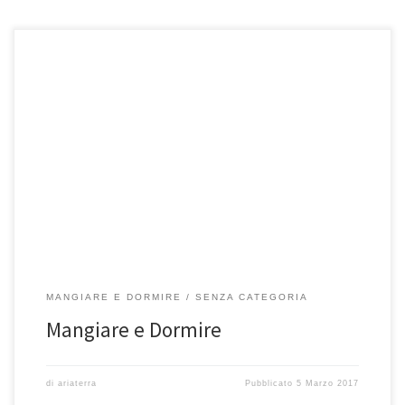
In queste strutture che vi consigliamo, potrete prenotare deliziosi pasti
o pernottamenti garantendovi la massima autenticità e qualità del
servizio. […]
MANGIARE E DORMIRE
SENZA CATEGORIA
Mangiare e Dormire
di
ariaterra
Pubblicato
5 Marzo 2017