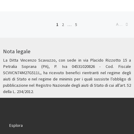
Navigazione articoli
Ar
1
2
…
5
ARTICOLI MENO RECENTI
Nota legale
La Ditta Vincenzo Scavuzzo, con sede in via Placido Rizzotto 15 a
Petralia Soprana (PA), P. Iva 04531020826 - Cod. Fiscale
SCVVCN74M27G511L, ha ricevuto benefici rientranti nel regime degli
aiuti di Stato e nel regime de minimis per i quali sussiste l’obbligo di
pubblicazione nel Registro Nazionale degli aiuti di Stato di cui all’art. 52
della L. 234/2012.
Esplora