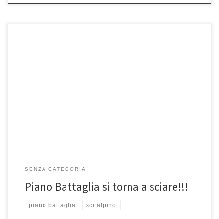
Oggi, si è tornato a sciare a Piano Battaglia. Dopo circa 10 anni,
finalmente aperta la nuova sciovia di Monte […]
SENZA CATEGORIA
Piano Battaglia si torna a sciare!!!
piano battaglia
sci alpino