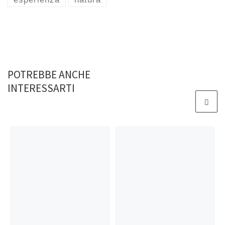
k
p
POTREBBE ANCHE
INTERESSARTI