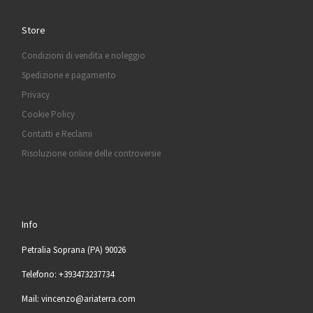
Store
Condizioni di vendita e noleggio
Spedizione e pagamento
Privacy
Cookie Policy
Contatti e Reclami
Risoluzione online delle controversie
Info
Petralia Soprana (PA) 90026
Telefono: +393473237734
Mail: vincenzo@ariaterra.com