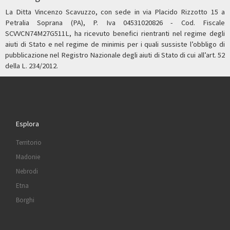
La Ditta Vincenzo Scavuzzo, con sede in via Placido Rizzotto 15 a
Petralia Soprana (PA), P. Iva 04531020826 - Cod. Fiscale
SCVVCN74M27G511L, ha ricevuto benefici rientranti nel regime degli
aiuti di Stato e nel regime de minimis per i quali sussiste l’obbligo di
pubblicazione nel Registro Nazionale degli aiuti di Stato di cui all’art. 52
della L. 234/2012.
Esplora
Territorio
Madonie
Nebrodi
Etna
Borghi