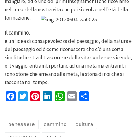
mangiare, ed è uno dei primi insegnamenti che riceviamo
nel corso della nostra vita che poi si evolve nell’età della
formazione.
Il cammino,
è un’ idea di consapevolezza del paesaggio, della natura e
del paesaggio ed è come riconoscere che c’è una certa
similitudine tra il trascorrere della vita con le sue vicende,
e il viaggio: entrambi portano ad una meta ma entrambi
sono storie che arrivano alla meta, la storia di noi che si
racconta nel tempo.
Fa
T
Pi
Li
W
E
S
ce
wi
nt
n
h
m
h
b
tt
er
ke
at
ai
ar
o
er
es
dI
sA
l
e
benessere
cammino
cultura
o
t
n
p
esperienza
natura