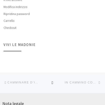
Modifica indirizzo
Ripristina password
Carrello
Checkout
VIVI LE MADONIE
Navigazione articoli
Articolo precedente
Ar
RITORNA ALLA LISTA DEG
CAMMINARE D’INVERNO RESPIRANDO L’ATMOSFERA DELLE FESTE IN NATURA.
IN CAMMINO CON ARIATERRA – 2) ESPLORANDO IL PAESAGGIO MADONITA TRA FAUNA E FLORA.
Nota legale