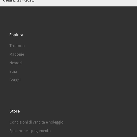
della L. 234/2012.
Esplora
Territorio
Madonie
Nebrodi
Etna
Borghi
Store
Condizioni di vendita e noleggio
Spedizione e pagamento