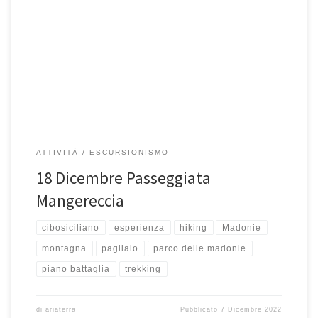
Domenica 18 dicembre 2022 L’arrivederci all’autunno che sta finendo
ed il saluto di benvenuto all’inverno. Lo faremo con una piacevole,
[…]
ATTIVITÀ
ESCURSIONISMO
18 Dicembre Passeggiata
Mangereccia
cibosiciliano
esperienza
hiking
Madonie
montagna
pagliaio
parco delle madonie
piano battaglia
trekking
di
ariaterra
Pubblicato
7 Dicembre 2022