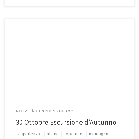
Domenica 30 ottobre 2022 In questa lunga coda di estate, faremo una
camminata alla ricerca di colori ed atmosfera autunnale. […]
ATTIVITÀ
ESCURSIONISMO
30 Ottobre Escursione d’Autunno
esperienza
hiking
Madonie
montagna