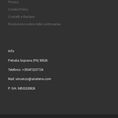
Privacy
Cookie Policy
Contatti e Reclami
Risoluzione online delle controversie
Info
Petralia Soprana (PA) 90026
Telefono: +393473237734
Mail: vincenzo@ariaterra.com
P. IVA: 04531020826