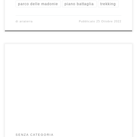
parco delle madonie
piano battaglia
trekking
di
ariaterra
Pubblicato
25 Ottobre 2022
Oggi, si è tornato a sciare a Piano Battaglia. Dopo circa 10 anni,
finalmente aperta la nuova sciovia di Monte […]
SENZA CATEGORIA