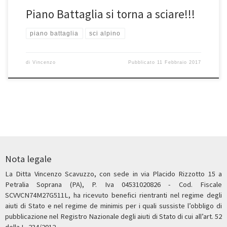
Piano Battaglia si torna a sciare!!!
piano battaglia
sci alpino
di
Vincenzo
Pubblicato
11 Febbraio 2017
Nota legale
La Ditta Vincenzo Scavuzzo, con sede in via Placido Rizzotto 15 a
Petralia Soprana (PA), P. Iva 04531020826 - Cod. Fiscale
SCVVCN74M27G511L, ha ricevuto benefici rientranti nel regime degli
aiuti di Stato e nel regime de minimis per i quali sussiste l’obbligo di
pubblicazione nel Registro Nazionale degli aiuti di Stato di cui all’art. 52