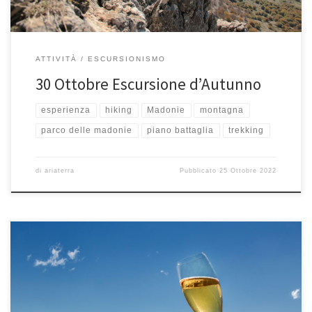
ATTIVITÀ
ESCURSIONISMO
30 Ottobre Escursione d’Autunno
esperienza
hiking
Madonie
montagna
parco delle madonie
piano battaglia
trekking
di
ariaterra
Pubblicato
25 Ottobre 2022
Dopo i festeggiamenti di Natale, arriva il giorno che chiude l’anno e il