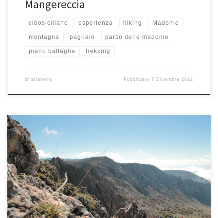
Mangereccia
cibosiciliano
esperienza
hiking
Madonie
montagna
pagliaio
parco delle madonie
piano battaglia
trekking
di
ariaterra
Pubblicato
7 Dicembre 2022
Domenica 30 ottobre 2022 In questa lunga coda di estate, faremo una
camminata alla ricerca di colori ed atmosfera autunnale. […]