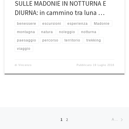
SULLE MADONIE IN NOTTURNA E
DIURNA: in cammino tra luna …
benessere
escursioni
esperienza
Madonie
montagna
natura
noleggio
notturna
paesaggio
percorso
territorio
trekking
viaggio
di
Vincenzo
Pubblicato
19 Luglio 2016
Navigazione articoli
Ar
1
2
ARTICOLI MENO RECENTI