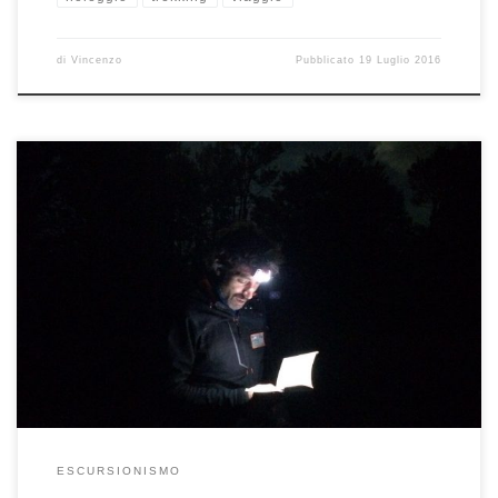
di
Vincenzo
Pubblicato
19 Luglio 2016
SULLE MADONIE IN NOTTURNA E DIURNA: in cammino tra luna e sole.
Due giorni in escursione tra paesaggi notturni accompagnati […]
ESCURSIONISMO