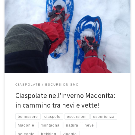
Ciaspolate nell’inverno Madonita: in cammino tra nevi e vette! Il
miglior modo per immergersi nello spettacolare scenario innevato che
la […]
CIASPOLATE
ESCURSIONISMO
Ciaspolate nell’inverno Madonita:
in cammino tra nevi e vette!
benessere
ciaspole
escursioni
esperienza
Madonie
montagna
natura
neve
noleggio
trekking
viaggio