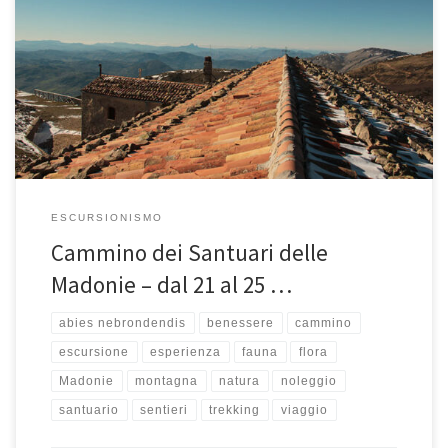
In cammino sulle Vie dei Santuari delle Madonie: Spirito Santo,
Madonna dell’Olio, Madonna dell’Alto, Madonna di Gibilmanna,
Duomo di Cefalù […]
ESCURSIONISMO
Cammino dei Santuari delle
Madonie – dal 21 al 25 …
abies nebrondendis
benessere
cammino
escursione
esperienza
fauna
flora
Madonie
montagna
natura
noleggio
santuario
sentieri
trekking
viaggio