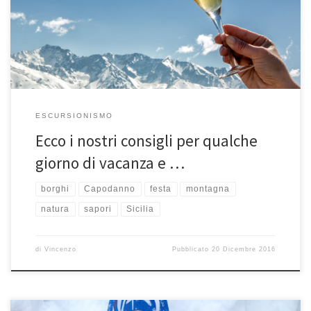
successivo che ne apre un altro, all’insegna […]
ESCURSIONISMO
Ecco i nostri consigli per qualche
giorno di vacanza e …
borghi
Capodanno
festa
montagna
natura
sapori
Sicilia
di
Vincenzo
Pubblicato
20 Dicembre 2016