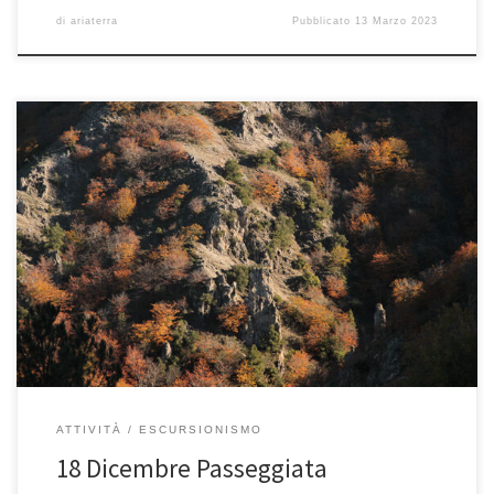
di
ariaterra
Pubblicato
13 Marzo 2023
Domenica 18 dicembre 2022 L’arrivederci all’autunno che sta finendo
ed il saluto di benvenuto all’inverno. Lo faremo con una piacevole,
[…]
ATTIVITÀ
ESCURSIONISMO
18 Dicembre Passeggiata