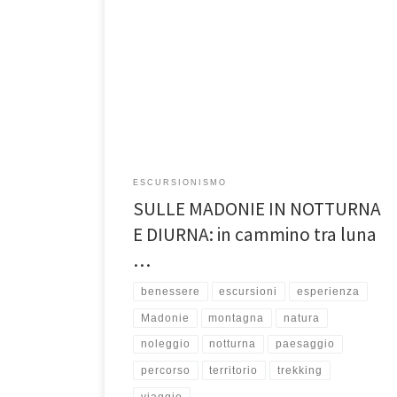
SULLE MADONIE IN NOTTURNA E DIURNA: in cammino tra
luna e sole. Due giorni in escursione tra paesaggi
notturni accompagnati […]
ESCURSIONISMO
SULLE MADONIE IN NOTTURNA
E DIURNA: in cammino tra luna
…
benessere
escursioni
esperienza
Madonie
montagna
natura
noleggio
notturna
paesaggio
percorso
territorio
trekking
viaggio