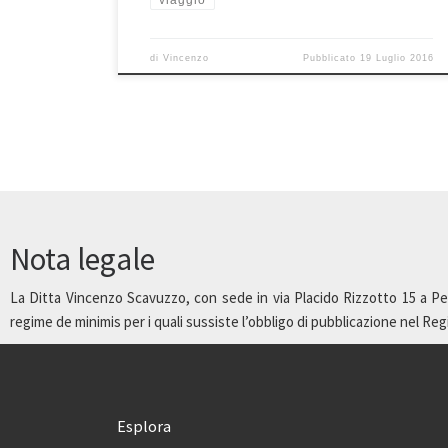
di
Vincenzo
Pubblicato
19 Luglio 2016
Nota legale
La Ditta Vincenzo Scavuzzo, con sede in via Placido Rizzotto 15 a Pet
regime de minimis per i quali sussiste l’obbligo di pubblicazione nel Regist
Esplora