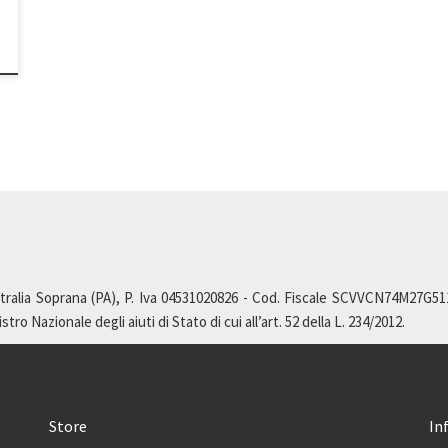
ralia Soprana (PA), P. Iva 04531020826 - Cod. Fiscale SCVVCN74M27G511L,
ro Nazionale degli aiuti di Stato di cui all’art. 52 della L. 234/2012.
Store
In