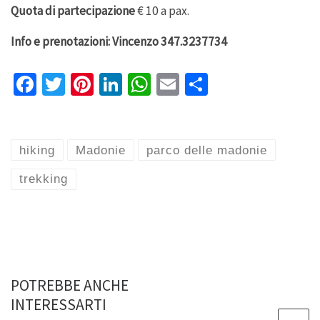
Quota di partecipazione
€ 10 a pax.
Info e prenotazioni: Vincenzo 347.3237734
Fa
T
Pi
Li
W
E
S
ce
wi
nt
n
h
m
h
b
tt
er
ke
at
ai
ar
o
er
es
dI
sA
l
e
hiking
Madonie
parco delle madonie
o
t
n
p
trekking
k
p
POTREBBE ANCHE
INTERESSARTI