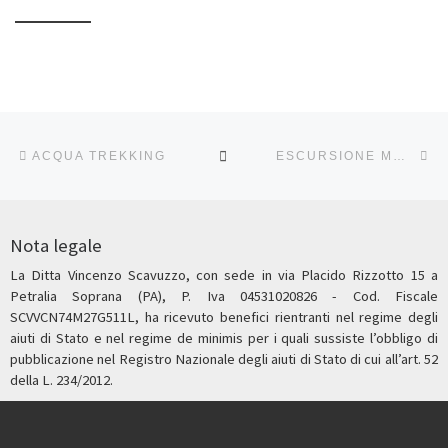
Navigazione articoli
Articolo precedente
Ar
RITORNA ALLA LISTA DEG
ACQUA TREKKING
ESCURSIONE MONTE FERRO – 12/01/2020
Nota legale
La Ditta Vincenzo Scavuzzo, con sede in via Placido Rizzotto 15 a
Petralia Soprana (PA), P. Iva 04531020826 - Cod. Fiscale
SCVVCN74M27G511L, ha ricevuto benefici rientranti nel regime degli
aiuti di Stato e nel regime de minimis per i quali sussiste l’obbligo di
pubblicazione nel Registro Nazionale degli aiuti di Stato di cui all’art. 52
della L. 234/2012.