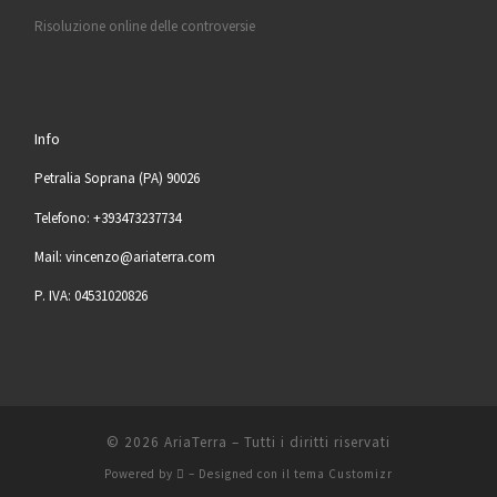
Risoluzione online delle controversie
Info
Petralia Soprana (PA) 90026
Telefono: +393473237734
Mail: vincenzo@ariaterra.com
P. IVA: 04531020826
© 2026
AriaTerra
– Tutti i diritti riservati
Powered by
– Designed con il
tema Customizr