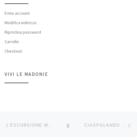
Il mio account
Modifica indirizzo
Ripristina password
Carrello
Checkout
VIVI LE MADONIE
Navigazione articoli
Articolo precedente
Ar
RITORNA ALLA LISTA DEG
ESCURSIONE MONTE SAN SALVATORE – 20/08/2019
CIASPOLANDO SUI MADONITI MONTI – 18, 19, 25 E 26 GENNAIO 2020