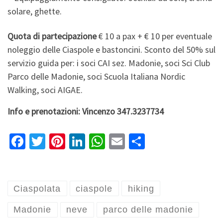
solare, ghette.
Quota di partecipazione
€ 10 a pax + € 10 per eventuale
noleggio delle Ciaspole e bastoncini. Sconto del 50% sul
servizio guida per: i soci CAI sez. Madonie, soci Sci Club
Parco delle Madonie, soci Scuola Italiana Nordic
Walking, soci AIGAE.
Info e prenotazioni: Vincenzo 347.3237734
Fa
T
Pi
Li
W
E
S
ce
wi
nt
n
h
m
h
b
tt
er
ke
at
ai
ar
o
er
es
dI
sA
l
e
Ciaspolata
ciaspole
hiking
o
t
n
p
Madonie
neve
parco delle madonie
k
p