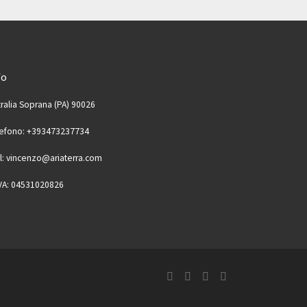
fo
ralia Soprana (PA) 90026
lefono: +393473237734
l: vincenzo@ariaterra.com
IVA: 04531020826