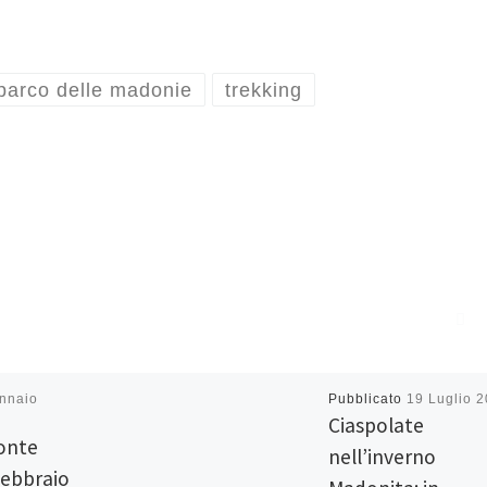
parco delle madonie
trekking
nnaio
Pubblicato
19 Luglio 
Ciaspolate
onte
nell’inverno
febbraio