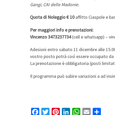
Gangi, CAI delle Madonie.
Quota di Noleggio € 10
affitto Ciaspole e ba
Per maggiori info e prenotazioni:
Vincenzo 3473237734
(cell e whatsapp) – v
Adesioni entro sabato 11 dicembre alle 15
vostro posto potrà così essere occupato da 
La prenotazione è obbligatoria (posti limitati
Il programma può subire variazioni a ad insin
Fa
T
Pi
Li
W
E
S