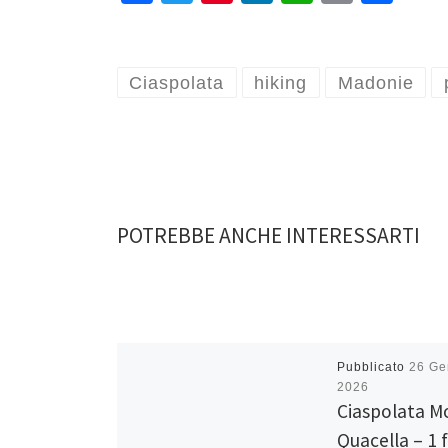
ce
wi
nt
n
h
m
h
b
tt
er
ke
at
ai
ar
o
er
es
dI
sA
l
e
Ciaspolata
hiking
Madonie
o
t
n
p
k
p
POTREBBE ANCHE INTERESSARTI
Pubblicato
26 Ge
2026
Ciaspolata M
Quacella – 1 