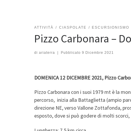
ATTIVITÀ
CIASPOLATE
ESCURSIONISMO
Pizzo Carbonara – D
di
ariaterra
|
Pubblicato
9 Dicembre 2021
DOMENICA 12 DICEMBRE 2021, Pizzo Carbo
Pizzo Carbonara con i suoi 1979 mt è la monta
percorso, inizia alla Battaglietta (ampio par
direzione NE, verso Vallone Zottafonda, pros
esposto, dove si può godere di molti scorci,
Lunghezza: 7,5 km circa