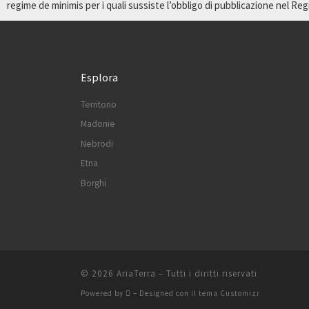
regime de minimis per i quali sussiste l’obbligo di pubblicazione nel Regist
Esplora
Territorio
Madonie
Nebrodi
Etna
Borghi
© 2026
AriaTerra
– Tutti i diritti riservati
Powered by
– Designed con il
tema Customizr