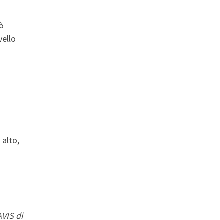
uò
vello
 alto,
AVIS di