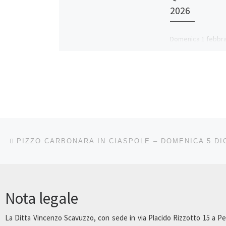
2026
Domenica 1 febbra
Ciaspolata su Mon
Quacella. Date le 
condizioni meteo 
domenica scorsa,
ripropongo! La Qua
rientra sicurament
Navigazione articoli
Articolo precedente
PIZZO CARBONARA IN CIASPOLE – DOMENICA 5 DIC
Nota legale
La Ditta Vincenzo Scavuzzo, con sede in via Placido Rizzotto 15 a Pet