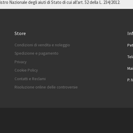
ro Nazionale degli aiuti di Stato di cui all’art. 52 della L. 234/2012.
Store
In
Condizioni di vendita e noleggio
Pet
Spedizione e pagamento
Te
Privacy
Mai
Cookie Policy
Contatti e Reclami
P. 
Risoluzione online delle controversie