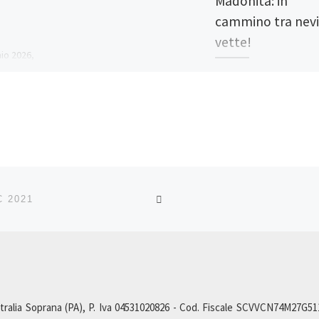
Madonita: in
cammino tra nevi
vette!
io 2026,
te
Ciaspolate nell’inverno
incerte
Madonita: in cammino tra
di
e vette! Il miglior modo 
immergersi nello
cella,
spettacolare scenario
e tra […]
innevato che la montag
offre […]
RITORNA ALLA LISTA DEG
 2021
ralia Soprana (PA), P. Iva 04531020826 - Cod. Fiscale SCVVCN74M27G511L,