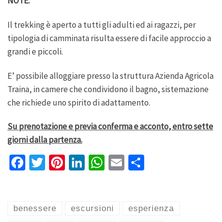
NOTE:
Il trekking è aperto a tutti gli adulti ed ai ragazzi, per
tipologia di camminata risulta essere di facile approccio a
grandi e piccoli.
E’ possibile alloggiare presso la struttura Azienda Agricola
Traina, in camere che condividono il bagno, sistemazione
che richiede uno spirito di adattamento.
Su prenotazione e previa conferma e acconto, entro sette
giorni dalla partenza.
Fa
T
Pi
Li
W
E
S
ce
wi
nt
n
h
m
h
b
tt
er
ke
at
ai
ar
o
er
es
dI
sA
l
e
benessere
escursioni
esperienza