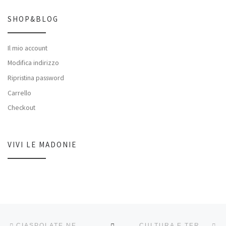
SHOP&BLOG
Il mio account
Modifica indirizzo
Ripristina password
Carrello
Checkout
VIVI LE MADONIE
Navigazione articoli
Articolo precedente
Ar
RITORNA ALLA LISTA DEG
CIASPOLATE NELL’INVERNO MADONITA: IN CAMMINO TRA NEVI E VETTE!
CULTURA E TERRITORIO: COS’È IL TURISMO RESPONSABILE.