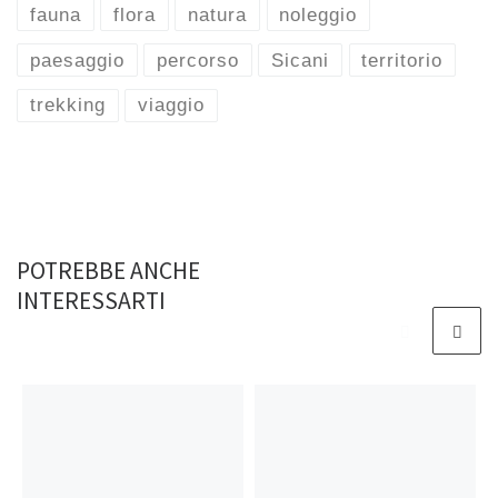
o
t
n
p
fauna
flora
natura
noleggio
k
p
paesaggio
percorso
Sicani
territorio
trekking
viaggio
POTREBBE ANCHE
INTERESSARTI