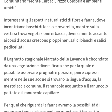
Comunitario “Monte Carcaci, Pizzo Colobria e ambienti
umidi”.
Interessanti gli aspetti naturalistici di flora e fauna, dove
incontriamo boschi di leccio e roverella, mentre sulla
vetta si trova vegetazione erbacea, diversamente accanto
ai corsi d’acqua crescono pioppi neri, salici bianchi e salici
pedicellati.
Il Laghetto stagionale Marcato delle Lavande è circondato
da una vegetazione diversificata che per la quale è
possibile osservare prugnoli e perastri, pini e cipressi
mentre nelle sue acque si trovano la lingua d’acqua, la
mestolaccia comune, il ranuncolo acquatico e il ranuncolo
peltato o il ranuncolo capillare.
Per quel che riguarda la fauna avremo la possibilità di
osservare i rapaci che sorvolano questi cieli tra i cui lo