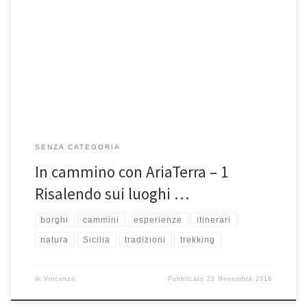
L’essere in cammino” come dimensione fisica e metafisica che tutti
possono sperimentare: il viaggio a piedi per entrare in una dimensione
[…]
SENZA CATEGORIA
In cammino con AriaTerra – 1
Risalendo sui luoghi …
borghi
cammini
esperienze
itinerari
natura
Sicilia
tradizioni
trekking
di
Vincenzo
Pubblicato
22 Novembre 2016