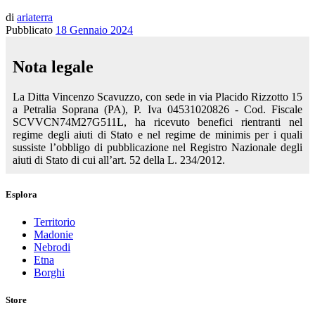
di
ariaterra
Pubblicato
18 Gennaio 2024
Nota legale
La Ditta Vincenzo Scavuzzo, con sede in via Placido Rizzotto 15
a Petralia Soprana (PA), P. Iva 04531020826 - Cod. Fiscale
SCVVCN74M27G511L, ha ricevuto benefici rientranti nel
regime degli aiuti di Stato e nel regime de minimis per i quali
sussiste l’obbligo di pubblicazione nel Registro Nazionale degli
aiuti di Stato di cui all’art. 52 della L. 234/2012.
Esplora
Territorio
Madonie
Nebrodi
Etna
Borghi
Store