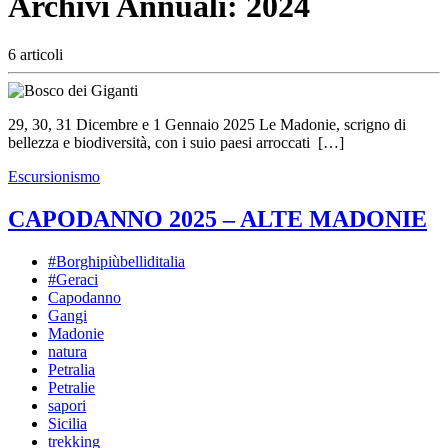
Archivi Annuali:
2024
6 articoli
29, 30, 31 Dicembre e 1 Gennaio 2025 Le Madonie, scrigno di
bellezza e biodiversità, con i suio paesi arroccati […]
Escursionismo
CAPODANNO 2025 – ALTE MADONIE
#Borghipiùbelliditalia
#Geraci
Capodanno
Gangi
Madonie
natura
Petralia
Petralie
sapori
Sicilia
trekking